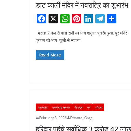
डाट काली मंदिर में नवरात्रि का शुभारंभ
F
X
W
Pi
Li
T
S
a
h
nt
n
el
h
प्रातः 7 बजे से माता रानी का भव्य श्रृंगार प्रारंभ हुआ, पूरे मंदिर
c
at
er
k
e
ar
प्रांगण को भव्य फूलो से सजाया
e
s
e
e
gr
e
b
A
st
dI
a
Read More
o
p
n
m
o
p
k
उत्तराखंड
उत्तराखंड सरकार
देहरादून
धर्म
पर्यटन
February 3, 2026
Dhanraj Garg
हरिद्वार पहुंचे सर्वाधिक 3 करोड़ 42 ला