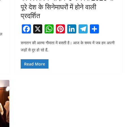
पूरे देश के सिनेमाघरों में होने वाली
प्रदर्शित
F
X
W
Pi
Li
T
S
हल
a
h
nt
n
el
h
सनातन की आत्मा गौमाता में बसती है। आज के समय में जब हम अपनी
c
at
er
k
e
ar
जड़ों से दूर हो रहे हैं,
e
s
e
e
gr
e
b
A
st
dI
a
Read More
o
p
n
m
o
p
k