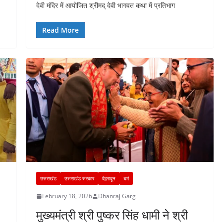
c
at
er
k
e
ar
देवी मंदिर में आयोजित श्रीमद् देवी भागवत कथा में प्रतिभाग
e
s
e
e
gr
e
b
A
st
dI
a
Read More
o
p
n
m
o
p
k
उत्तराखंड
उत्तराखंड सरकार
देहरादून
धर्म
February 18, 2026
Dhanraj Garg
मुख्यमंत्री श्री पुष्कर सिंह धामी ने श्री