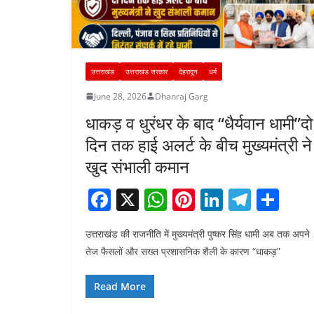
उत्तराखंड
उत्तराखंड सरकार
देहरादून
धर्म
June 28, 2026
Dhanraj Garg
धाकड़ व धुरंधर के बाद “धैर्यवान धामी”दो
दिन तक हाई अलर्ट के बीच मुख्यमंत्री ने
खुद संभाली कमान
F
X
W
Pi
Li
T
S
a
h
nt
n
el
h
उत्तराखंड की राजनीति में मुख्यमंत्री पुष्कर सिंह धामी अब तक अपने
c
at
er
k
e
ar
तेज फैसलों और सख्त प्रशासनिक शैली के कारण “धाकड़”
e
s
e
e
gr
e
b
A
st
dI
a
Read More
o
p
n
m