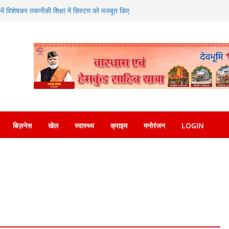
ा संगम—SDRF ने शंकराचार्य चौक पर लगाया निःशुल्क
त्र में विशेषकर तकनीकी शिक्षा में सिस्टम को मजबूत किए
ाने पर दिया जोर
एसएसपी देहरादून को सौंपा नशा मुक्ति अभियान संबंधी
ल मीडिया पर वायरल वीडियो का संज्ञान लेकर त्वरित
पुलिस ने किया गिरफ्तार
सन्नता व्यक्त करते हुए कृषि मंत्री गणेश जोशी ने
बिज़नेस
खेल
स्वास्थ्य
क्राइम
मनोरंजन
LOGIN