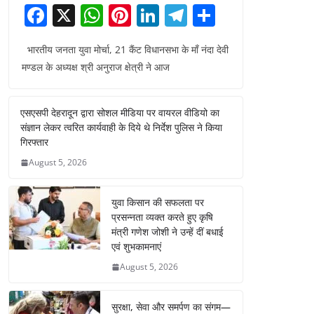
F
X
W
Pi
Li
T
S
a
h
nt
n
el
h
भारतीय जनता युवा मोर्चा, 21 कैंट विधानसभा के माँ नंदा देवी
c
at
er
k
e
ar
मण्डल के अध्यक्ष श्री अनुराज क्षेत्री ने आज
e
s
e
e
gr
e
b
A
st
dI
a
एसएसपी देहरादून द्वारा सोशल मीडिया पर वायरल वीडियो का
o
p
n
m
संज्ञान लेकर त्वरित कार्यवाही के दिये थे निर्देश पुलिस ने किया
o
p
गिरफ्तार
August 5, 2026
k
युवा किसान की सफलता पर
प्रसन्नता व्यक्त करते हुए कृषि
मंत्री गणेश जोशी ने उन्हें दीं बधाई
एवं शुभकामनाएं
August 5, 2026
सुरक्षा, सेवा और समर्पण का संगम—