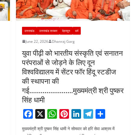
उत्तराखंड
उत्तराखंड सरकार
देहरादून
धर्म
June 22, 2026
Dhanraj Garg
युवा पीढ़ी को भारतीय संस्कृति एवं सनातन
परंपराओं से जोड़ने के लिए दून
विश्वविद्यालय में सेंटर फॉर हिंदू स्टडीज
की स्थापना की
गई…………………..मुख्यमंत्री श्री पुष्कर
सिंह धामी
F
X
W
Pi
Li
T
S
a
h
nt
n
el
h
मुख्यमंत्री श्री पुष्कर सिंह धामी ने सोमवार को हरि सेवा आश्रम में
c
at
er
k
e
ar