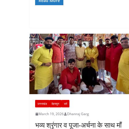
b
A
st
dI
a
Read More
o
p
n
m
o
p
k
उत्तराखंड
देहरादून
धर्म
March 19, 2026
Dhanraj Garg
भव्य श्रृंगार व पूजा-अर्चना के साथ माँ