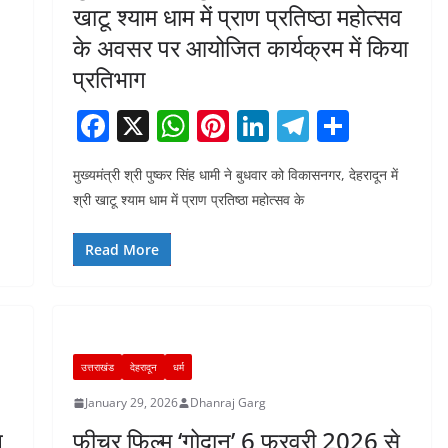
खाटू श्याम धाम में प्राण प्रतिष्ठा महोत्सव
के अवसर पर आयोजित कार्यक्रम में किया
प्रतिभाग
F
X
W
Pi
Li
T
S
a
h
nt
n
el
h
मुख्यमंत्री श्री पुष्कर सिंह धामी ने बुधवार को विकासनगर, देहरादून में
c
at
er
k
e
ar
श्री खाटू श्याम धाम में प्राण प्रतिष्ठा महोत्सव के
e
s
e
e
gr
e
b
A
st
dI
a
Read More
o
p
n
m
o
p
k
उत्तराखंड
देहरादून
धर्म
January 29, 2026
Dhanraj Garg
ख
फीचर फिल्म ‘गोदान’ 6 फरवरी 2026 से