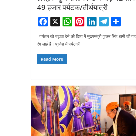
49 हजार पर्यटक/तीर्थयात्री
F
X
W
Pi
Li
T
S
a
h
nt
n
el
h
पर्यटन को बढ़ावा देने की दिशा में मुख्यमंत्री पुष्कर सिंह धामी की प
c
at
er
k
e
ar
रंग लाई है। प्रदेश में पर्यटकों
e
s
e
e
gr
e
b
A
st
dI
a
Read More
o
p
n
m
o
p
k