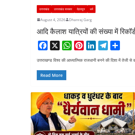
उत्तराखंड
उत्तराखंड सरकार
देहरादून
धर्म
August 4, 2026
Dhanraj Garg
आदि कैलाश यात्रियों की संख्या में रिकॉर्ड 
F
X
W
Pi
Li
T
S
a
h
nt
n
el
h
उत्तराखण्ड विश्व की आध्यात्मिक राजधानी बनने की दिशा में तेजी से 
c
at
er
k
e
ar
e
s
e
e
gr
e
Read More
b
A
st
dI
a
o
p
n
m
o
p
k