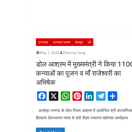
o
p
k
उत्तराखंड
उत्तराखंड सरकार
देहरादून
धर्म
May 1, 2026
Dhanraj Garg
डोल आश्रम में मुख्यमंत्री ने किया 110
कन्याओं का पूजन व माँ राजेश्वरी का
अभिषेक
F
X
W
Pi
Li
T
S
a
h
nt
n
el
h
अल्मोड़ा जनपद के डोल स्थित आश्रम में आयोजित श्री कल्याणिक
c
at
er
k
e
ar
हिमालय देवस्थानम न्यास के श्री पीठम स्थापना महोत्सव कार्यक्रम
e
s
e
e
gr
e