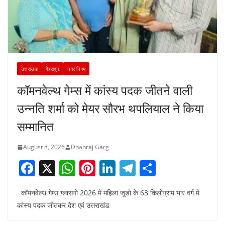
उत्तराखंड
देहरादून
नगर निगम
कॉमनवेल्थ गेम्स में कांस्य पदक जीतने वाली
उन्नति शर्मा को मेयर सौरभ थपलियाल ने किया
सम्मानित
August 8, 2026
Dhanraj Garg
F
X
W
Pi
Li
T
S
a
h
nt
n
el
h
कॉमनवेल्थ गेम्स ग्लासगो 2026 में महिला जूडो के 63 किलोग्राम भार वर्ग में
c
at
er
k
e
ar
कांस्य पदक जीतकर देश एवं उत्तराखंड
e
s
e
e
gr
e