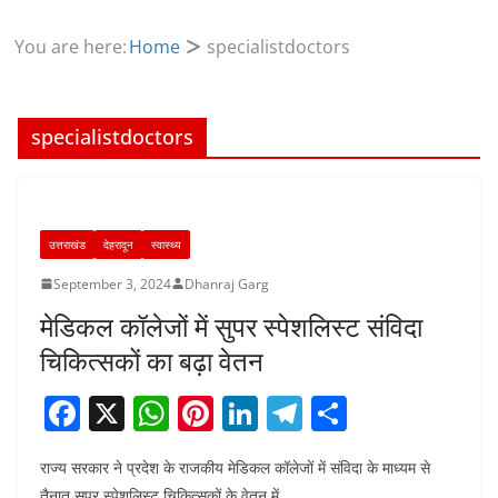
You are here:
Home
specialistdoctors
specialistdoctors
उत्तराखंड
देहरादून
स्वास्थ्य
September 3, 2024
Dhanraj Garg
मेडिकल कॉलेजों में सुपर स्पेशलिस्ट संविदा
चिकित्सकों का बढ़ा वेतन
F
X
W
Pi
Li
T
S
a
h
nt
n
el
h
राज्य सरकार ने प्रदेश के राजकीय मेडिकल कॉलेजों में संविदा के माध्यम से
c
at
er
k
e
ar
तैनात सुपर स्पेशलिस्ट चिकित्सकों के वेतन में