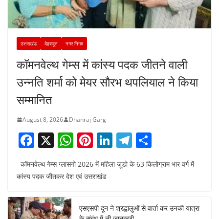
उत्तराखंड
देहरादून
नगर निगम
कॉमनवेल्थ गेम्स में कांस्य पदक जीतने वाली
उन्नति शर्मा को मेयर सौरभ थपलियाल ने किया
सम्मानित
August 8, 2026
Dhanraj Garg
F
X
W
Pi
Li
T
S
a
h
nt
n
el
h
कॉमनवेल्थ गेम्स ग्लासगो 2026 में महिला जूडो के 63 किलोग्राम भार वर्ग में
c
at
er
k
e
ar
कांस्य पदक जीतकर देश एवं उत्तराखंड
e
s
e
e
gr
e
b
A
st
dI
a
एसएसपी दून ने श्रद्धालुओं से वार्ता कर उनकी यात्रा
o
p
n
m
के संबंध में ली जानकारी