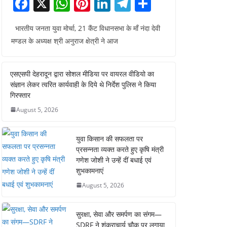
F
X
W
Pi
Li
T
S
a
h
nt
n
el
h
भारतीय जनता युवा मोर्चा, 21 कैंट विधानसभा के माँ नंदा देवी
c
at
er
k
e
ar
मण्डल के अध्यक्ष श्री अनुराज क्षेत्री ने आज
e
s
e
e
gr
e
b
A
st
dI
a
एसएसपी देहरादून द्वारा सोशल मीडिया पर वायरल वीडियो का
o
p
n
m
संज्ञान लेकर त्वरित कार्यवाही के दिये थे निर्देश पुलिस ने किया
o
p
गिरफ्तार
August 5, 2026
k
युवा किसान की सफलता पर
प्रसन्नता व्यक्त करते हुए कृषि मंत्री
गणेश जोशी ने उन्हें दीं बधाई एवं
शुभकामनाएं
August 5, 2026
सुरक्षा, सेवा और समर्पण का संगम—
SDRF ने शंकराचार्य चौक पर लगाया