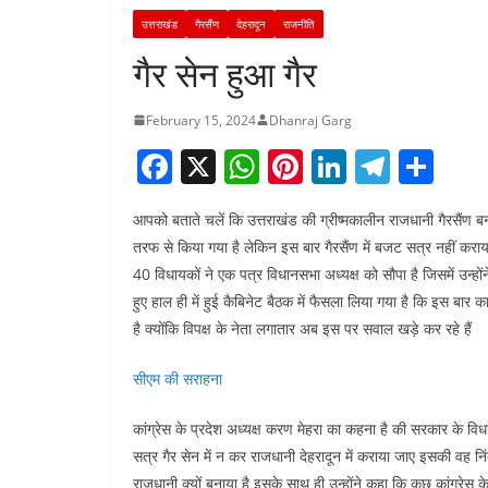
उत्तराखंड
गैरसैंण
देहरादून
राजनीति
गैर सेन हुआ गैर
February 15, 2024
Dhanraj Garg
F
X
W
Pi
Li
T
S
a
h
nt
n
el
h
आपको बताते चलें कि उत्तराखंड की ग्रीष्मकालीन राजधानी गैरसैंण बना
c
at
er
k
e
ar
तरफ से किया गया है लेकिन इस बार गैरसैंण में बजट सत्र नहीं कराया
e
s
e
e
gr
e
40 विधायकों ने एक पत्र विधानसभा अध्यक्ष को सौपा है जिसमें उन्होंने
b
A
st
dI
a
हुए हाल ही में हुई कैबिनेट बैठक में फैसला लिया गया है कि इस बार
o
p
n
m
है क्योंकि विपक्ष के नेता लगातार अब इस पर सवाल खड़े कर रहे हैं
o
p
सीएम की सराहना
k
कांग्रेस के प्रदेश अध्यक्ष करण मेहरा का कहना है की सरकार के वि
सत्र गैर सेन में न कर राजधानी देहरादून में कराया जाए इसकी वह निं
राजधानी क्यों बनाया है इसके साथ ही उन्होंने कहा कि कुछ कांग्रेस 