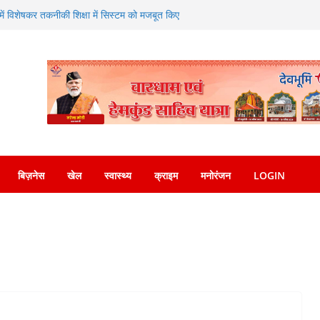
्र में विशेषकर तकनीकी शिक्षा में सिस्टम को मजबूत किए
ाने पर दिया जोर
एसएसपी देहरादून को सौंपा नशा मुक्ति अभियान संबंधी
 मीडिया पर वायरल वीडियो का संज्ञान लेकर त्वरित
ुलिस ने किया गिरफ्तार
न्नता व्यक्त करते हुए कृषि मंत्री गणेश जोशी ने
 संगम—SDRF ने शंकराचार्य चौक पर लगाया निःशुल्क
बिज़नेस
खेल
स्वास्थ्य
क्राइम
मनोरंजन
LOGIN