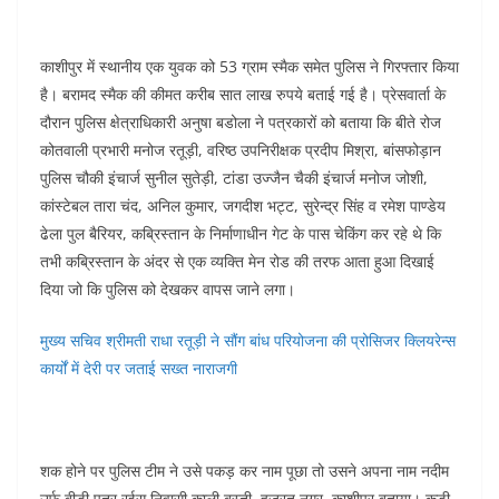
e
s
e
e
gr
e
b
A
st
dI
a
काशीपुर में स्थानीय एक युवक को 53 ग्राम स्मैक समेत पुलिस ने गिरफ्तार किया
o
p
n
m
है। बरामद स्मैक की कीमत करीब सात लाख रुपये बताई गई है। प्रेसवार्ता के
o
p
दौरान पुलिस क्षेत्राधिकारी अनुषा बडोला ने पत्रकारों को बताया कि बीते रोज
k
कोतवाली प्रभारी मनोज रतूड़ी, वरिष्ठ उपनिरीक्षक प्रदीप मिश्रा, बांसफोड़ान
पुलिस चौकी इंचार्ज सुनील सुतेड़ी, टांडा उज्जैन चैकी इंचार्ज मनोज जोशी,
कांस्टेबल तारा चंद, अनिल कुमार, जगदीश भट्ट, सुरेन्द्र सिंह व रमेश पाण्डेय
ढेला पुल बैरियर, कब्रिस्तान के निर्माणाधीन गेट के पास चेकिंग कर रहे थे कि
तभी कब्रिस्तान के अंदर से एक व्यक्ति मेन रोड की तरफ आता हुआ दिखाई
दिया जो कि पुलिस को देखकर वापस जाने लगा।
मुख्य सचिव श्रीमती राधा रतूड़ी ने सौंग बांध परियोजना की प्रोसिजर क्लियरेन्स
कार्यों में देरी पर जताई सख्त नाराजगी
शक होने पर पुलिस टीम ने उसे पकड़ कर नाम पूछा तो उसने अपना नाम नदीम
उर्फ बीड़ी पुत्र रईस निवासी काली बस्ती, हजरत नगर, काशीपुर बताया। कड़ी