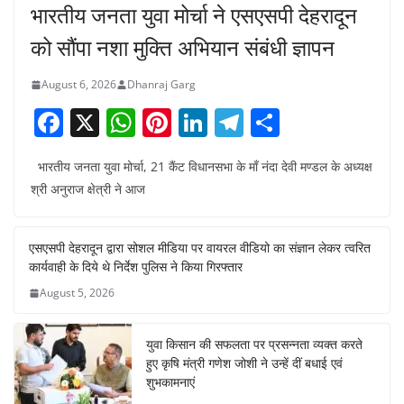
भारतीय जनता युवा मोर्चा ने एसएसपी देहरादून
को सौंपा नशा मुक्ति अभियान संबंधी ज्ञापन
August 6, 2026
Dhanraj Garg
F
X
W
Pi
Li
T
S
a
h
nt
n
el
h
भारतीय जनता युवा मोर्चा, 21 कैंट विधानसभा के माँ नंदा देवी मण्डल के अध्यक्ष
c
at
er
k
e
ar
श्री अनुराज क्षेत्री ने आज
e
s
e
e
gr
e
b
A
st
dI
a
एसएसपी देहरादून द्वारा सोशल मीडिया पर वायरल वीडियो का संज्ञान लेकर त्वरित
o
p
n
m
कार्यवाही के दिये थे निर्देश पुलिस ने किया गिरफ्तार
o
p
August 5, 2026
k
युवा किसान की सफलता पर प्रसन्नता व्यक्त करते
हुए कृषि मंत्री गणेश जोशी ने उन्हें दीं बधाई एवं
शुभकामनाएं