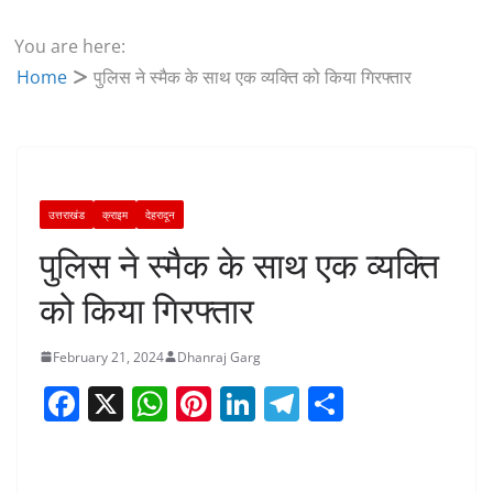
You are here:
Home
पुलिस ने स्मैक के साथ एक व्यक्ति को किया गिरफ्तार
उत्तराखंड
क्राइम
देहरादून
पुलिस ने स्मैक के साथ एक व्यक्ति
को किया गिरफ्तार
February 21, 2024
Dhanraj Garg
F
X
W
Pi
Li
T
S
a
h
nt
n
el
h
c
at
er
k
e
ar