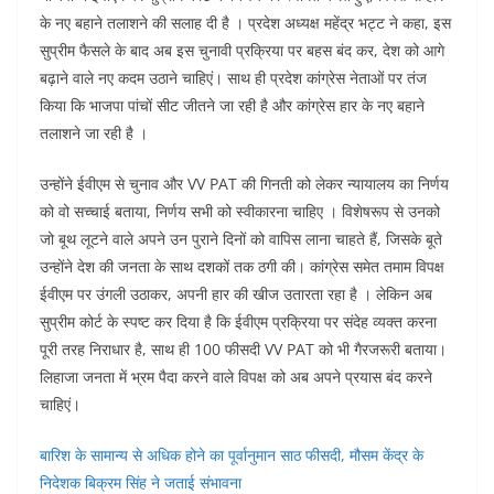
c
at
er
k
e
ar
के नए बहाने तलाशने की सलाह दी है । प्रदेश अध्यक्ष महेंद्र भट्ट ने कहा, इस
e
s
e
e
gr
e
सुप्रीम फैसले के बाद अब इस चुनावी प्रक्रिया पर बहस बंद कर, देश को आगे
b
A
st
dI
a
बढ़ाने वाले नए कदम उठाने चाहिएं। साथ ही प्रदेश कांग्रेस नेताओं पर तंज
o
p
n
m
किया कि भाजपा पांचों सीट जीतने जा रही है और कांग्रेस हार के नए बहाने
तलाशने जा रही है ।
o
p
k
उन्होंने ईवीएम से चुनाव और VV PAT की गिनती को लेकर न्यायालय का निर्णय
को वो सच्चाई बताया, निर्णय सभी को स्वीकारना चाहिए । विशेषरूप से उनको
जो बूथ लूटने वाले अपने उन पुराने दिनों को वापिस लाना चाहते हैं, जिसके बूते
उन्होंने देश की जनता के साथ दशकों तक ठगी की। कांग्रेस समेत तमाम विपक्ष
ईवीएम पर उंगली उठाकर, अपनी हार की खीज उतारता रहा है । लेकिन अब
सुप्रीम कोर्ट के स्पष्ट कर दिया है कि ईवीएम प्रक्रिया पर संदेह व्यक्त करना
पूरी तरह निराधार है, साथ ही 100 फीसदी VV PAT को भी गैरजरूरी बताया।
लिहाजा जनता में भ्रम पैदा करने वाले विपक्ष को अब अपने प्रयास बंद करने
चाहिएं।
बारिश के सामान्य से अधिक होने का पूर्वानुमान साठ फीसदी, मौसम केंद्र के
निदेशक बिक्रम सिंह ने जताई संभावना