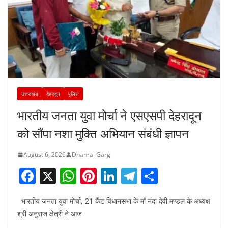
उत्तराखंड
देहरादून
पुलिस
भारतीय जनता युवा मोर्चा ने एसएसपी देहरादून
को सौंपा नशा मुक्ति अभियान संबंधी ज्ञापन
August 6, 2026
Dhanraj Garg
F
X
W
Pi
Li
T
S
a
h
nt
n
el
h
भारतीय जनता युवा मोर्चा, 21 कैंट विधानसभा के माँ नंदा देवी मण्डल के अध्यक्ष
c
at
er
k
e
ar
श्री अनुराज क्षेत्री ने आज
e
s
e
e
gr
e