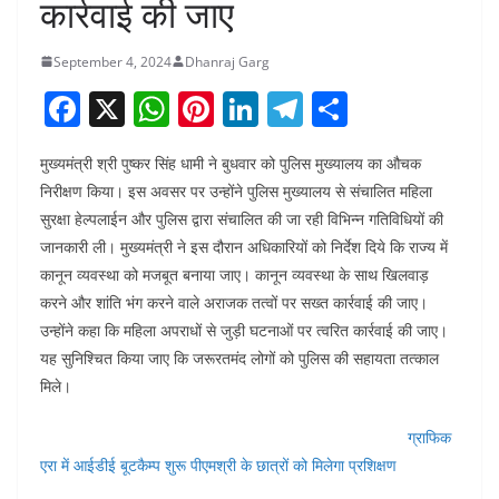
कार्रवाई की जाए
September 4, 2024
Dhanraj Garg
F
X
W
Pi
Li
T
S
a
h
nt
n
el
h
मुख्यमंत्री श्री पुष्कर सिंह धामी ने बुधवार को पुलिस मुख्यालय का औचक
c
at
er
k
e
ar
निरीक्षण किया। इस अवसर पर उन्होंने पुलिस मुख्यालय से संचालित महिला
e
s
e
e
gr
e
सुरक्षा हेल्पलाईन और पुलिस द्वारा संचालित की जा रही विभिन्न गतिविधियों की
b
A
st
dI
a
जानकारी ली। मुख्यमंत्री ने इस दौरान अधिकारियों को निर्देश दिये कि राज्य में
o
p
n
m
कानून व्यवस्था को मजबूत बनाया जाए। कानून व्यवस्था के साथ खिलवाड़
करने और शांति भंग करने वाले अराजक तत्वों पर सख्त कार्रवाई की जाए।
o
p
उन्होंने कहा कि महिला अपराधों से जुड़ी घटनाओं पर त्वरित कार्रवाई की जाए।
k
यह सुनिश्चित किया जाए कि जरूरतमंद लोगों को पुलिस की सहायता तत्काल
मिले।
ग्राफिक
एरा में आईडीई बूटकैम्प शुरू पीएमश्री के छात्रों को मिलेगा प्रशिक्षण