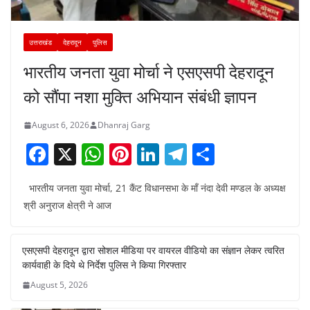
उत्तराखंड
देहरादून
पुलिस
भारतीय जनता युवा मोर्चा ने एसएसपी देहरादून
को सौंपा नशा मुक्ति अभियान संबंधी ज्ञापन
August 6, 2026
Dhanraj Garg
F
X
W
Pi
Li
T
S
a
h
nt
n
el
h
भारतीय जनता युवा मोर्चा, 21 कैंट विधानसभा के माँ नंदा देवी मण्डल के अध्यक्ष
c
at
er
k
e
ar
श्री अनुराज क्षेत्री ने आज
e
s
e
e
gr
e
b
A
st
dI
a
एसएसपी देहरादून द्वारा सोशल मीडिया पर वायरल वीडियो का संज्ञान लेकर त्वरित
o
p
n
m
कार्यवाही के दिये थे निर्देश पुलिस ने किया गिरफ्तार
o
p
August 5, 2026
k