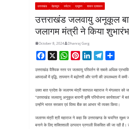
उत्तराखंड
देहरादून
पर्यटन
प्रदूषण
शासन प्रशासन
उत्तराखंड जलवायु अनूकूल बा
जलागम मंत्री ने किया शुभारं
October 8, 2024
Dhanraj Garg
F
X
W
Pi
Li
T
S
a
h
nt
n
el
h
उत्तराखंड वैश्विक स्तर पर जलवायु परिवर्तन से सबसे अधिक प्रभावित ह
c
at
er
k
e
ar
आपदाओं में वृद्धि, तापमान में बढ़ोत्तरी और पानी की उपलब्धता मे
e
s
e
e
gr
e
b
A
st
dI
a
उक्त बात प्रदेश के जलागम मंत्री सतपाल महाराज ने मंगलवार क
“उत्तराखंड जलवायु अनूकूल बारानी कृषि परियोजना कार्यशाला” में ब
o
p
n
m
उन्होंने भारत सरकार एवं विश्व बैंक का आभार भी व्यक्त किया।
o
p
k
जलागम मंत्री श्री महाराज ने कहा कि उत्तराखण्ड के चयनित सूक्ष्म जल
बनाने के लिए शक्तिशाली उत्पादन प्रणाली विकसित की जा रही है। उन