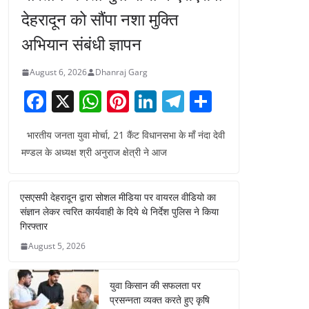
देहरादून को सौंपा नशा मुक्ति
अभियान संबंधी ज्ञापन
August 6, 2026
Dhanraj Garg
F
X
W
Pi
Li
T
S
a
h
nt
n
el
h
भारतीय जनता युवा मोर्चा, 21 कैंट विधानसभा के माँ नंदा देवी
c
at
er
k
e
ar
मण्डल के अध्यक्ष श्री अनुराज क्षेत्री ने आज
e
s
e
e
gr
e
b
A
st
dI
a
एसएसपी देहरादून द्वारा सोशल मीडिया पर वायरल वीडियो का
o
p
n
m
संज्ञान लेकर त्वरित कार्यवाही के दिये थे निर्देश पुलिस ने किया
o
p
गिरफ्तार
August 5, 2026
k
युवा किसान की सफलता पर
प्रसन्नता व्यक्त करते हुए कृषि