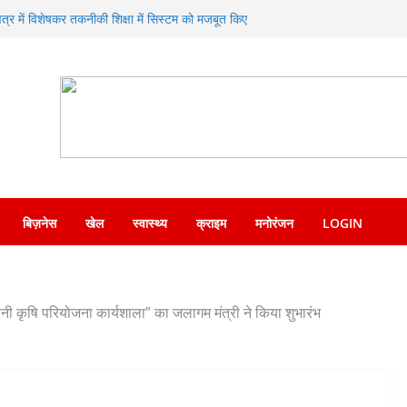
ण का संगम—SDRF ने शंकराचार्य चौक पर लगाया निःशुल्क
क्षेत्र में विशेषकर तकनीकी शिक्षा में सिस्टम को मजबूत किए
िए जाने पर दिया जोर
 ने एसएसपी देहरादून को सौंपा नशा मुक्ति अभियान संबंधी
सोशल मीडिया पर वायरल वीडियो का संज्ञान लेकर त्वरित
देश पुलिस ने किया गिरफ्तार
प्रसन्नता व्यक्त करते हुए कृषि मंत्री गणेश जोशी ने
नाएं
बिज़नेस
खेल
स्वास्थ्य
क्राइम
मनोरंजन
LOGIN
नी कृषि परियोजना कार्यशाला” का जलागम मंत्री ने किया शुभारंभ