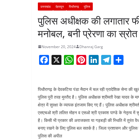
उत्तराखंड
देहरादून
पिथौरागढ़
पुलिस
पुलिस अधीक्षक की लगातार फील्
मनोबल, बनी प्रेरणा का स्रोत
November 20, 2024
Dhanraj Garg
F
X
W
Pi
Li
T
S
a
h
nt
n
el
h
c
at
er
k
e
ar
e
s
e
e
gr
e
पिथौरागढ़ के देवकटिया पंडा मैदान में चल रही प्रादेशिक सेना की खुल
b
A
st
dI
a
पुलिस पूरी तरह मुस्तैद है। पुलिस अधीक्षक श्रीमती रेखा यादव के मार्
क्षेत्र में सुरक्षा के व्यापक इंतजाम किए गए हैं। पुलिस अधीक्षक श
o
p
n
m
एसएचओ श्री ललित मोहन व एसओ श्री प्रकाश पाण्डे के नेतृत्व में सुरक
o
p
है। किसी भी प्रकार की अराजकता या गड़बड़ी की स्थिति में तुरंत वैधानि
k
बनाए रखने के लिए पुलिस बल सतर्क है। जिला प्रशासन और पुलिस के 
पुलिस की अपील