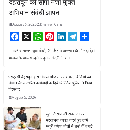
देहरादून को सौंपा नशा मुक्ति
अभियान संबंधी ज्ञापन
August 6, 2026
Dhanraj Garg
F
X
W
Pi
Li
T
S
a
h
nt
n
el
h
भारतीय जनता युवा मोर्चा, 21 कैंट विधानसभा के माँ नंदा देवी
c
at
er
k
e
ar
मण्डल के अध्यक्ष श्री अनुराज क्षेत्री ने आज
e
s
e
e
gr
e
b
A
st
dI
a
एसएसपी देहरादून द्वारा सोशल मीडिया पर वायरल वीडियो का
o
p
n
m
संज्ञान लेकर त्वरित कार्यवाही के दिये थे निर्देश पुलिस ने किया
o
p
गिरफ्तार
August 5, 2026
k
युवा किसान की सफलता पर
प्रसन्नता व्यक्त करते हुए कृषि
मंत्री गणेश जोशी ने उन्हें दीं बधाई