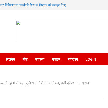
क्षेत्र में विशेषकर तकनीकी शिक्षा में सिस्टम को मजबूत किए
िए जाने पर दिया जोर
 ने एसएसपी देहरादून को सौंपा नशा मुक्ति अभियान संबंधी
सोशल मीडिया पर वायरल वीडियो का संज्ञान लेकर त्वरित
देश पुलिस ने किया गिरफ्तार
प्रसन्नता व्यक्त करते हुए कृषि मंत्री गणेश जोशी ने
नाएं
ण का संगम—SDRF ने शंकराचार्य चौक पर लगाया निःशुल्क
बिज़नेस
खेल
स्वास्थ्य
क्राइम
मनोरंजन
LOGIN
 मौजूदगी से बढ़ा पुलिस कर्मियों का मनोबल, बनी प्रेरणा का स्रोत