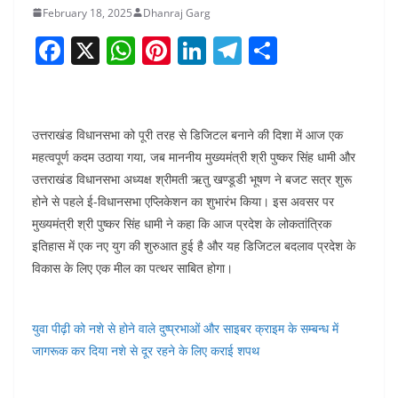
February 18, 2025
Dhanraj Garg
F
X
W
Pi
Li
T
S
a
h
nt
n
el
h
c
at
er
k
e
ar
e
s
e
e
gr
e
उत्तराखंड विधानसभा को पूरी तरह से डिजिटल बनाने की दिशा में आज एक
b
A
st
dI
a
महत्वपूर्ण कदम उठाया गया, जब माननीय मुख्यमंत्री श्री पुष्कर सिंह धामी और
उत्तराखंड विधानसभा अध्यक्ष श्रीमती ऋतु खण्डूडी भूषण ने बजट सत्र शुरू
o
p
n
m
होने से पहले ई-विधानसभा एप्लिकेशन का शुभारंभ किया। इस अवसर पर
o
p
मुख्यमंत्री श्री पुष्कर सिंह धामी ने कहा कि आज प्रदेश के लोकतांत्रिक
k
इतिहास में एक नए युग की शुरुआत हुई है और यह डिजिटल बदलाव प्रदेश के
विकास के लिए एक मील का पत्थर साबित होगा।
युवा पीढ़ी को नशे से होने वाले दुष्प्रभाओं और साइबर क्राइम के सम्बन्ध में
जागरूक कर दिया नशे से दूर रहने के लिए कराई शपथ