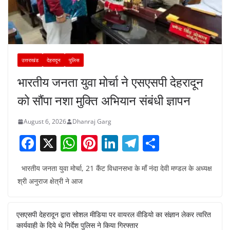
उत्तराखंड
देहरादून
पुलिस
भारतीय जनता युवा मोर्चा ने एसएसपी देहरादून
को सौंपा नशा मुक्ति अभियान संबंधी ज्ञापन
August 6, 2026
Dhanraj Garg
F
X
W
Pi
Li
T
S
a
h
nt
n
el
h
भारतीय जनता युवा मोर्चा, 21 कैंट विधानसभा के माँ नंदा देवी मण्डल के अध्यक्ष
c
at
er
k
e
ar
श्री अनुराज क्षेत्री ने आज
e
s
e
e
gr
e
b
A
st
dI
a
एसएसपी देहरादून द्वारा सोशल मीडिया पर वायरल वीडियो का संज्ञान लेकर त्वरित
o
p
n
m
कार्यवाही के दिये थे निर्देश पुलिस ने किया गिरफ्तार