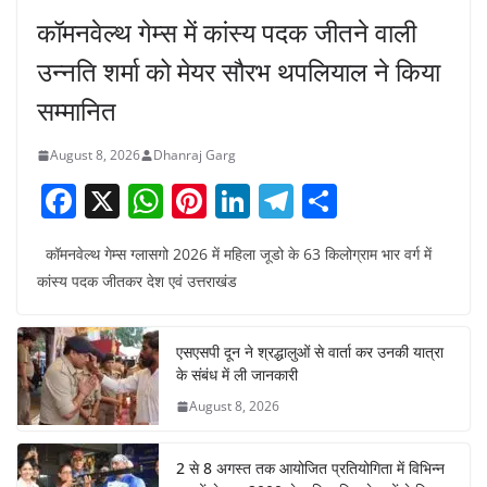
कॉमनवेल्थ गेम्स में कांस्य पदक जीतने वाली
उन्नति शर्मा को मेयर सौरभ थपलियाल ने किया
सम्मानित
August 8, 2026
Dhanraj Garg
F
X
W
Pi
Li
T
S
a
h
nt
n
el
h
कॉमनवेल्थ गेम्स ग्लासगो 2026 में महिला जूडो के 63 किलोग्राम भार वर्ग में
c
at
er
k
e
ar
कांस्य पदक जीतकर देश एवं उत्तराखंड
e
s
e
e
gr
e
b
A
st
dI
a
एसएसपी दून ने श्रद्धालुओं से वार्ता कर उनकी यात्रा
o
p
n
m
के संबंध में ली जानकारी
o
p
August 8, 2026
k
2 से 8 अगस्त तक आयोजित प्रतियोगिता में विभिन्न