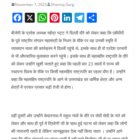
November 7, 2023
Dhanraj Garg
F
X
W
Pi
Li
T
S
a
h
nt
n
el
h
बीजेपी के प्रदेश अध्यक्ष महेंद्र भट्ट ने दिल्ली दौरे को लेकर कहा कि एबीवीपी
c
at
er
k
e
ar
के पूर्व राष्ट्रीय संगठन महामंत्री के निधन के मौके पर वह उनकी स्मृति में
e
s
e
e
gr
e
व्याख्यान माला की कार्यक्रम में दिल्ली पहुंचे थे, इसके साथ ही वो प्रदेश प्रभारी
b
A
st
dI
a
से भी औपचारिक मुलाकात करने पहुंचे। इसके साथ ही महामहीम राष्टृपति के दौरे
o
p
n
m
को लेकर उन्होंने खुशी जताते हुए कहा कि पहली बार 23 सालों में राज्य की
स्थापना दिवस के मौके पर किसी महामहिम राष्ट्रपति का पहला दौरा है। उन्होंने
o
p
कहा कि महामहिम राष्ट्रपति के आने से उत्तराखंड का धार्मिक क्षेत्र और अन्य
k
क्षेत्रों में प्रचार प्रसार बड़ी तेजी से होगा।
वहीं दूसरी ओर उन्होंने केदारनाथ में राहुल गांधी के दौरे पर मोदी मोदी के नारे को
लेकर और साथ ही पूर्व में त्रिवेणी जी के साथ हुई घटना को लेकर कहा कि लोगों
की नाराजगी रहती है लेकिन जानबूझकर ऐसा नहीं किया जाता । उन्होंने आगे
कहा कि चीज संभालने पर संभल जाती है वही चाहे त्रिवेंद्र जी हो या राहुल गांधी