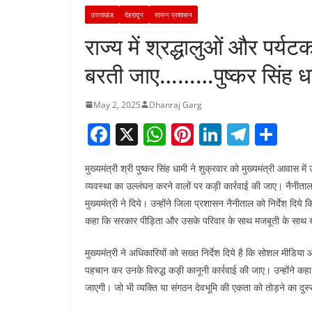
उत्तराखंड
देहरादून
शासन प्रशासन
राज्य में श्रद्धालुओं और पर्यटको
बरती जाए………पुष्कर सिंह ध
May 2, 2025
Dhanraj Garg
F
X
W
Pi
Li
T
S
a
h
nt
n
el
h
मुख्यमंत्री श्री पुष्कर सिंह धामी ने शुक्रवार को मुख्यमंत्री आवास मे
c
at
er
k
e
ar
व्यवस्था का उल्लंघऩ करने वालों पर कड़ी कार्रवाई की जाए। नैनीताल 
e
s
e
e
gr
e
मुख्यमंत्री ने दिये। उन्होंने जिला प्रशासन नैनीताल को निर्देश दिये
b
A
st
dI
a
कहा कि सरकार पीड़िता और उसके परिवार के साथ मजबूती के साथ 
o
p
n
m
मुख्यमंत्री ने अधिकारियों को सख्त निर्देश दिये है कि सोशल मीडिया
o
p
पहचान कर उनके विरुद्ध कड़ी कानूनी कार्रवाई की जाए। उन्होंने कहा
k
जाएगी। जो भी व्यक्ति या संगठन देवभूमि की एकता को तोड़ने का द