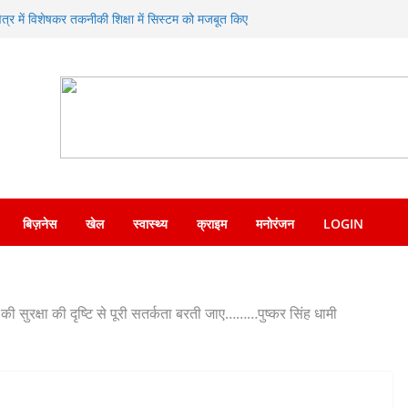
क्षेत्र में विशेषकर तकनीकी शिक्षा में सिस्टम को मजबूत किए
िए जाने पर दिया जोर
 ने एसएसपी देहरादून को सौंपा नशा मुक्ति अभियान संबंधी
सोशल मीडिया पर वायरल वीडियो का संज्ञान लेकर त्वरित
देश पुलिस ने किया गिरफ्तार
प्रसन्नता व्यक्त करते हुए कृषि मंत्री गणेश जोशी ने
नाएं
ण का संगम—SDRF ने शंकराचार्य चौक पर लगाया निःशुल्क
बिज़नेस
खेल
स्वास्थ्य
क्राइम
मनोरंजन
LOGIN
ों की सुरक्षा की दृष्टि से पूरी सतर्कता बरती जाए………पुष्कर सिंह धामी