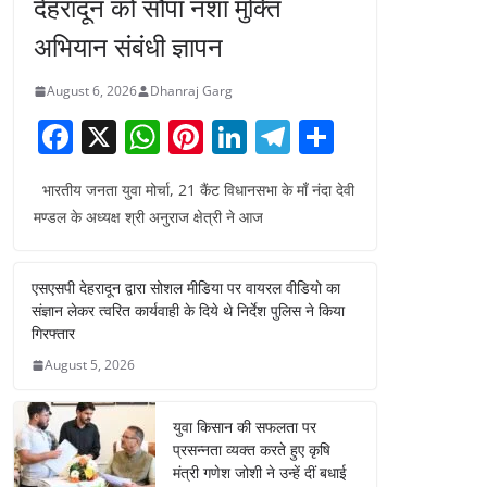
देहरादून को सौंपा नशा मुक्ति
अभियान संबंधी ज्ञापन
August 6, 2026
Dhanraj Garg
F
X
W
Pi
Li
T
S
a
h
nt
n
el
h
भारतीय जनता युवा मोर्चा, 21 कैंट विधानसभा के माँ नंदा देवी
c
at
er
k
e
ar
मण्डल के अध्यक्ष श्री अनुराज क्षेत्री ने आज
e
s
e
e
gr
e
b
A
st
dI
a
एसएसपी देहरादून द्वारा सोशल मीडिया पर वायरल वीडियो का
o
p
n
m
संज्ञान लेकर त्वरित कार्यवाही के दिये थे निर्देश पुलिस ने किया
o
p
गिरफ्तार
August 5, 2026
k
युवा किसान की सफलता पर
प्रसन्नता व्यक्त करते हुए कृषि
मंत्री गणेश जोशी ने उन्हें दीं बधाई