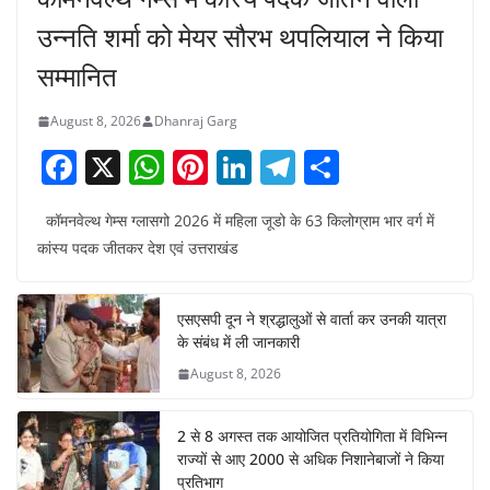
उन्नति शर्मा को मेयर सौरभ थपलियाल ने किया
सम्मानित
August 8, 2026
Dhanraj Garg
F
X
W
Pi
Li
T
S
a
h
nt
n
el
h
कॉमनवेल्थ गेम्स ग्लासगो 2026 में महिला जूडो के 63 किलोग्राम भार वर्ग में
c
at
er
k
e
ar
कांस्य पदक जीतकर देश एवं उत्तराखंड
e
s
e
e
gr
e
b
A
st
dI
a
एसएसपी दून ने श्रद्धालुओं से वार्ता कर उनकी यात्रा
o
p
n
m
के संबंध में ली जानकारी
o
p
August 8, 2026
k
2 से 8 अगस्त तक आयोजित प्रतियोगिता में विभिन्न
राज्यों से आए 2000 से अधिक निशानेबाजों ने किया
प्रतिभाग