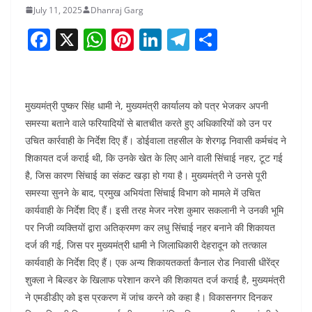
July 11, 2025
Dhanraj Garg
F
X
W
Pi
Li
T
S
a
h
nt
n
el
h
c
at
er
k
e
ar
e
s
e
e
gr
e
मुख्यमंत्री पुष्कर सिंह धामी ने, मुख्यमंत्री कार्यालय को पत्र भेजकर अपनी
b
A
st
dI
a
समस्या बताने वाले फरियादियों से बातचीत करते हुए अधिकारियों को उन पर
उचित कार्रवाही के निर्देश दिए हैं। डोईवाला तहसील के शेरगढ़ निवासी कर्मचंद ने
o
p
n
m
शिकायत दर्ज कराई थी, कि उनके खेत के लिए आने वाली सिंचाई नहर, टूट गई
o
p
है, जिस कारण सिंचाई का संकट खड़ा हो गया है। मुख्यमंत्री ने उनसे पूरी
k
समस्या सुनने के बाद, प्रमुख अभियंता सिंचाई विभाग को मामले में उचित
कार्यवाही के निर्देश दिए हैं। इसी तरह मेजर नरेश कुमार सकलानी ने उनकी भूमि
पर निजी व्यक्तियों द्वारा अतिक्रमण कर लधु सिंचाई नहर बनाने की शिकायत
दर्ज की गई, जिस पर मुख्यमंत्री धामी ने जिलाधिकारी देहरादून को तत्काल
कार्यवाही के निर्देश दिए हैं। एक अन्य शिकायतकर्ता कैनाल रोड निवासी धीरेंद्र
शुक्ला ने बिल्डर के खिलाफ परेशान करने की शिकायत दर्ज कराई है, मुख्यमंत्री
ने एमडीडीए को इस प्रकरण में जांच करने को कहा है। विकासनगर दिनकर