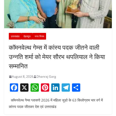
उत्तराखंड
देहरादून
नगर निगम
कॉमनवेल्थ गेम्स में कांस्य पदक जीतने वाली
उन्नति शर्मा को मेयर सौरभ थपलियाल ने किया
सम्मानित
August 8, 2026
Dhanraj Garg
F
X
W
Pi
Li
T
S
a
h
nt
n
el
h
कॉमनवेल्थ गेम्स ग्लासगो 2026 में महिला जूडो के 63 किलोग्राम भार वर्ग में
c
at
er
k
e
ar
कांस्य पदक जीतकर देश एवं उत्तराखंड
e
s
e
e
gr
e