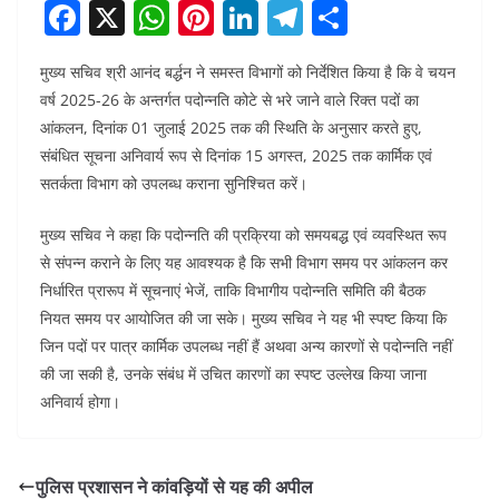
F
X
W
Pi
Li
T
S
a
h
nt
n
el
h
मुख्य सचिव श्री आनंद बर्द्धन ने समस्त विभागों को निर्देशित किया है कि वे चयन
c
at
er
k
e
ar
वर्ष 2025-26 के अन्तर्गत पदोन्नति कोटे से भरे जाने वाले रिक्त पदों का
e
s
e
e
gr
e
आंकलन, दिनांक 01 जुलाई 2025 तक की स्थिति के अनुसार करते हुए,
b
A
st
dI
a
संबंधित सूचना अनिवार्य रूप से दिनांक 15 अगस्त, 2025 तक कार्मिक एवं
o
p
n
m
सतर्कता विभाग को उपलब्ध कराना सुनिश्चित करें।
o
p
मुख्य सचिव ने कहा कि पदोन्नति की प्रक्रिया को समयबद्ध एवं व्यवस्थित रूप
k
से संपन्न कराने के लिए यह आवश्यक है कि सभी विभाग समय पर आंकलन कर
निर्धारित प्रारूप में सूचनाएं भेजें, ताकि विभागीय पदोन्नति समिति की बैठक
नियत समय पर आयोजित की जा सके। मुख्य सचिव ने यह भी स्पष्ट किया कि
जिन पदों पर पात्र कार्मिक उपलब्ध नहीं हैं अथवा अन्य कारणों से पदोन्नति नहीं
की जा सकी है, उनके संबंध में उचित कारणों का स्पष्ट उल्लेख किया जाना
अनिवार्य होगा।
पुलिस प्रशासन ने कांवड़ियों से यह की अपील