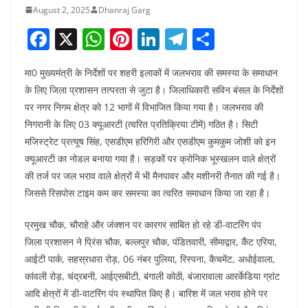
August 2, 2025
Dhanraj Garg
F
X
W
Pi
Li
T
S
a
h
nt
n
el
h
मा0 मुख्यमंत्री के निर्देशों पर शहरी इलाकों में जलभराव की समस्या के समाधान
c
at
er
k
e
ar
के लिए जिला प्रशासन तत्परता से जुटा है। जिलाधिकारी सविन बंसल के निर्देशों
e
s
e
e
gr
e
पर नगर निगम क्षेत्र को 12 भागों में विभाजित किया गया है। जलभराव की
b
A
st
dI
a
निगरानी के लिए 03 क्यूआरटी (त्वरित प्रतिक्रिया टीमें) गठित है। सिटी
o
p
n
m
मजिस्ट्रेट प्रत्यूष सिंह, एसडीएम हरिगिरी और एसडीएम कुमकुम जोशी को इन
क्यूआरटी का नोडल बनाया गया है। सड़कों पर क्रोनिक भूस्खलन वाले क्षेत्रों
o
p
की तर्ज पर जल भराव वाले क्षेत्रों में भी मैनपावर और मशीनरी तैनात की गई है।
k
जिससे रिसपोस टाइम कम कर समस्या का त्वरित समाधान किया जा रहा है।
प्रमुख चौक, चौराहे और जंक्शन पर कारगर साबित हो रहे डी-वाटरिंग पंप
जिला प्रशासन ने प्रिंस चौक, बल्लपुर चौक, पंडितवारी, सीमाद्वार, कैंट एरिया,
आईटी पार्क, सहस्रधारा रोड़, 06 नंबर पुलिया, रिस्पना, कैचमेंट, अधोईवाला,
कांवली रोड़, चंद्रबनी, आईएसबीटी, बंगाली कोठी, बंजारावाला आरर्केडिया ग्रांट
आदि क्षेत्रों में डी-वाटरिंग पंप स्थापित किए है। बारिश में जल भराव होने पर