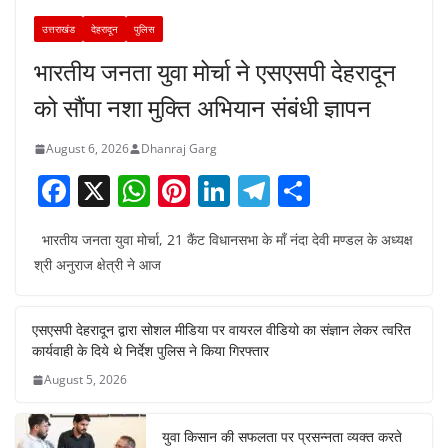
उत्तराखंड
देहरादून
पुलिस
भारतीय जनता युवा मोर्चा ने एसएसपी देहरादून
को सौंपा नशा मुक्ति अभियान संबंधी ज्ञापन
August 6, 2026
Dhanraj Garg
F
X
W
Pi
Li
T
S
a
h
nt
n
el
h
भारतीय जनता युवा मोर्चा, 21 कैंट विधानसभा के माँ नंदा देवी मण्डल के अध्यक्ष
c
at
er
k
e
ar
श्री अनुराज क्षेत्री ने आज
e
s
e
e
gr
e
b
A
st
dI
a
एसएसपी देहरादून द्वारा सोशल मीडिया पर वायरल वीडियो का संज्ञान लेकर त्वरित
o
p
n
m
कार्यवाही के दिये थे निर्देश पुलिस ने किया गिरफ्तार
o
p
August 5, 2026
k
युवा किसान की सफलता पर प्रसन्नता व्यक्त करते