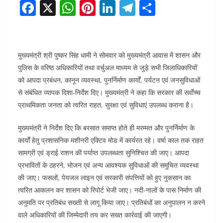
F
X
W
Pi
Li
T
S
a
h
nt
n
el
h
c
at
er
k
e
ar
e
s
e
e
gr
e
मुख्यमंत्री श्री पुष्कर सिंह धामी ने सोमवार को मुख्यमंत्री आवास में शासन और
b
A
st
dI
a
पुलिस के वरिष्ठ अधिकारियों तथा वर्चुअल माध्यम से जुड़े सभी जिलाधिकारियों
को आपदा प्रबंधन, कानून व्यवस्था, पुनर्निर्माण कार्यों, पर्यटन एवं जनसुविधाओं
o
p
n
m
से संबंधित व्यापक दिशा-निर्देश दिए। मुख्यमंत्री ने कहा कि सरकार की सर्वाेच्च
o
p
प्राथमिकता जनता को त्वरित राहत, सुरक्षा एवं सुविधाएं उपलब्ध कराना है।
k
मुख्यमंत्री ने निर्देश दिए कि बरसात समाप्त होते ही मरम्मत और पुनर्निर्माण के
कार्यों हेतु प्रशासनिक मशीनरी एक्टिव मोड में कार्यरत रहे। वर्षा काल तक राहत
सामग्री एवं ड्राई राशन की पर्याप्त उपलब्धता सुनिश्चित की जाए। आपदा
प्रभावितों के ठहरने, भोजन एवं अन्य आवश्यक सुविधाओं की समुचित व्यवस्था
की जाए। फसलों, पेयजल लाइन एवं सरकारी संपत्तियों को हुए नुकसान का
त्वरित आकलन कर शासन को रिपोर्ट भेजी जाए। नदी-नालों के पास निर्माण की
अनुमति पर प्रतिबंध सख्ती से लागू किया जाए। प्रतिबंधों का अनुपालन न करने
वाले अधिकारियों की जिम्मेदारी तय कर सख्त कार्रवाई की जाएगी।