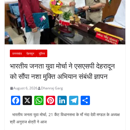
उत्तराखंड
देहरादून
पुलिस
भारतीय जनता युवा मोर्चा ने एसएसपी देहरादून
को सौंपा नशा मुक्ति अभियान संबंधी ज्ञापन
August 6, 2026
Dhanraj Garg
F
X
W
Pi
Li
T
S
a
h
nt
n
el
h
भारतीय जनता युवा मोर्चा, 21 कैंट विधानसभा के माँ नंदा देवी मण्डल के अध्यक्ष
c
at
er
k
e
ar
श्री अनुराज क्षेत्री ने आज
e
s
e
e
gr
e