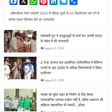
F
X
W
Pi
Li
T
S
a
h
nt
n
el
h
कॉमनवेल्थ गेम्स ग्लासगो 2026 में महिला जूडो के 63 किलोग्राम भार वर्ग में
c
at
er
k
e
ar
कांस्य पदक जीतकर देश एवं उत्तराखंड
e
s
e
e
gr
e
b
A
st
dI
a
एसएसपी दून ने श्रद्धालुओं से वार्ता कर उनकी यात्रा
o
p
n
m
के संबंध में ली जानकारी
o
p
August 8, 2026
k
2 से 8 अगस्त तक आयोजित प्रतियोगिता में विभिन्न
राज्यों से आए 2000 से अधिक निशानेबाजों ने किया
प्रतिभाग
August 8, 2026
स्वच्छ एवं सुंदर शहर के निर्माण के लिए केवल
प्रशासनिक प्रयास पर्याप्त नहीं हैं, बल्कि आमजन की
सक्रिय सहभागिता भी जरूरी….डीएम