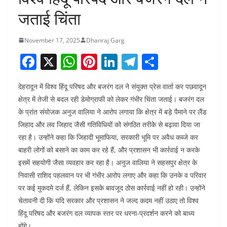
जताई चिंता
November 17, 2025
Dhanraj Garg
F
X
W
Pi
Li
T
S
a
h
nt
n
el
h
देहरादून में विश्व हिंदू परिषद और बजरंग दल ने संयुक्त प्रेस वार्ता कर पछवादून
c
at
er
k
e
ar
क्षेत्र में तेजी से बदल रही डेमोग्राफी को लेकर गंभीर चिंता जताई। बजरंग दल
e
s
e
e
gr
e
के प्रांत संयोजक अनुज वालिया ने आरोप लगाया कि क्षेत्र में बड़े पैमाने पर लैंड
b
A
st
dI
a
जिहाद और लव जिहाद जैसी गतिविधियों को संगठित तरीके से बढ़ावा दिया जा
o
p
n
m
रहा है। उन्होंने कहा कि जिहादी भूमाफिया, सरकारी भूमि पर अवैध कब्जे कर
बाहरी लोगों को बसाने का काम कर रहे हैं, और प्रशासन भी कार्रवाई न करके
o
p
इसमें सहयोगी जैसा व्यवहार कर रहा है। अनुज वालिया ने सहसपुर क्षेत्र के
k
निवासी राशिद पहलवान पर भी गंभीर आरोप लगाए और कहा कि उनके व परिवार
पर कई मुकदमे दर्ज हैं, लेकिन इसके बावजूद ठोस कार्रवाई नहीं हो रही। उन्होंने
चेतावनी दी कि यदि सरकार और प्रशासन ने जल्द कदम नहीं उठाए तो विश्व
हिंदू परिषद और बजरंग दल व्यापक स्तर पर धरना-प्रदर्शन करने को बाध्य
होंगे।