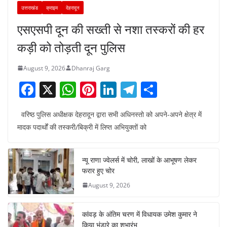
उत्तराखंड
क्राइम
देहरादून
एसएसपी दून की सख्ती से नशा तस्करों की हर
कड़ी को तोड़ती दून पुलिस
August 9, 2026
Dhanraj Garg
F
X
W
Pi
Li
T
S
a
h
nt
n
el
h
वरिष्ठ पुलिस अधीक्षक देहरादून द्वारा सभी अधिनस्तो को अपने-अपने क्षेत्र में
c
at
er
k
e
ar
मादक पदार्थों की तस्करी/बिक्री में लिप्त अभियुक्तों को
e
s
e
e
gr
e
b
A
st
dI
a
न्यू राणा ज्वेलर्स में चोरी, लाखों के आभूषण लेकर
o
p
n
m
फरार हुए चोर
o
p
August 9, 2026
k
कांवड़ के अंतिम चरण में विधायक उमेश कुमार ने
किया भंडारे का शुभारंभ