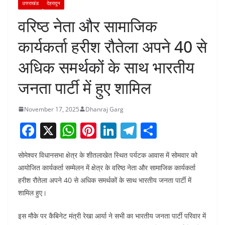
उत्तराखंड
देहरादून
वरिष्ठ नेता और सामाजिक
कार्यकर्ता हरीश रौतेला अपने 40 से
अधिक समर्थकों के साथ भारतीय
जनता पार्टी में हुए शामिल
November 17, 2025
Dhanraj Garg
F
X
W
Pi
Li
T
S
a
h
nt
n
el
h
सोमेश्वर विधानसभा क्षेत्र के शीतलाखेत स्थित पर्यटक आवास में सोमवार को
c
at
er
k
e
ar
आयोजित कार्यकर्ता सम्मेलन में क्षेत्र के वरिष्ठ नेता और सामाजिक कार्यकर्ता
e
s
e
e
gr
e
हरीश रौतेला अपने 40 से अधिक समर्थकों के साथ भारतीय जनता पार्टी में
b
A
st
dI
a
शामिल हुए।
o
p
n
m
इस मौके पर कैबिनेट मंत्री रेखा आर्या ने सभी का भारतीय जनता पार्टी परिवार में