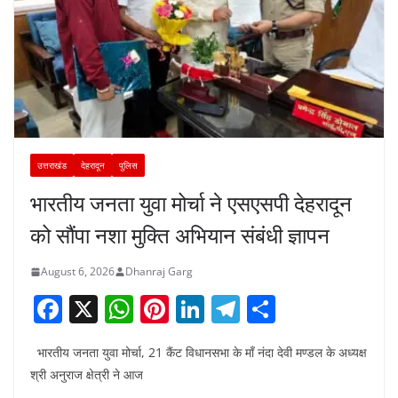
उत्तराखंड
देहरादून
पुलिस
भारतीय जनता युवा मोर्चा ने एसएसपी देहरादून
को सौंपा नशा मुक्ति अभियान संबंधी ज्ञापन
August 6, 2026
Dhanraj Garg
F
X
W
Pi
Li
T
S
a
h
nt
n
el
h
भारतीय जनता युवा मोर्चा, 21 कैंट विधानसभा के माँ नंदा देवी मण्डल के अध्यक्ष
c
at
er
k
e
ar
श्री अनुराज क्षेत्री ने आज
e
s
e
e
gr
e