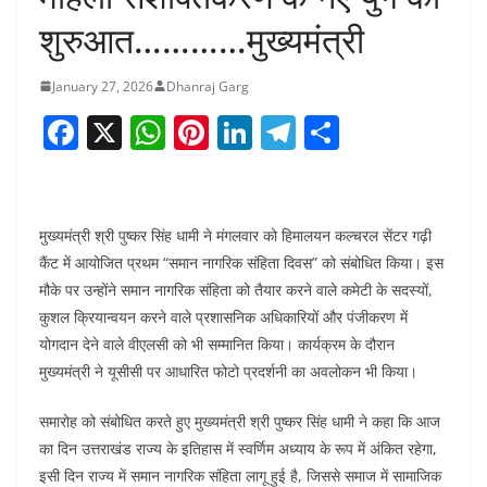
शुरुआत…………मुख्यमंत्री
January 27, 2026
Dhanraj Garg
F
X
W
Pi
Li
T
S
a
h
nt
n
el
h
c
at
er
k
e
ar
e
s
e
e
gr
e
मुख्यमंत्री श्री पुष्कर सिंह धामी ने मंगलवार को हिमालयन कल्चरल सेंटर गढ़ी
b
A
st
dI
a
कैंट में आयोजित प्रथम “समान नागरिक संहिता दिवस” को संबोधित किया। इस
मौके पर उन्होंने समान नागरिक संहिता को तैयार करने वाले कमेटी के सदस्यों,
o
p
n
m
कुशल क्रियान्वयन करने वाले प्रशासनिक अधिकारियों और पंजीकरण में
o
p
योगदान देने वाले वीएलसी को भी सम्मानित किया। कार्यक्रम के दौरान
k
मुख्यमंत्री ने यूसीसी पर आधारित फोटो प्रदर्शनी का अवलोकन भी किया।
समारोह को संबोधित करते हुए मुख्यमंत्री श्री पुष्कर सिंह धामी ने कहा कि आज
का दिन उत्तराखंड राज्य के इतिहास में स्वर्णिम अध्याय के रूप में अंकित रहेगा,
इसी दिन राज्य में समान नागरिक संहिता लागू हुई है, जिससे समाज में सामाजिक