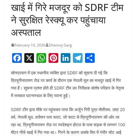
खाई में गिरे मजदूर को SDRF टीम
ने सुरक्षित रेस्क्यू कर पहुंचाया
अस्पताल
February 19, 2026
Dhanraj Garg
F
X
W
Pi
Li
T
S
a
h
nt
n
el
h
सोनप्रयाग में एक स्थानीय व्यक्ति द्वारा SDRF को सूचना दी गई कि
c
at
er
k
e
ar
त्रियुगीनारायण रोड पर कार्य के दौरान एक नेपाली मूल का मजदूर खाई में गिर
e
s
e
e
gr
e
गया है। सूचना प्राप्त होते ही SDRF टीम उप निरीक्षक संतोष परिहार के नेतृत्व
b
A
st
dI
a
में तत्काल घटनास्थल के लिए रवाना हुई।
o
p
n
m
SDRF टीम द्वारा मौके पर पहुंचकर पाया कि अर्जुन गिरी पुत्र मोतीराम, उम्र 20
o
p
वर्ष, नेपाली मूल, वर्तमान पता फाटा, जो फाटा से त्रियुगीनारायण की ओर जा
k
रहा था, त्रियुगीनारायण रोड पर स्वदेशइन होटल के पास सड़क से लगभग 100
मीटर नीचे खाई में गिर गया था। गिरने के कारण उसके सिर में गंभीर चोट आई