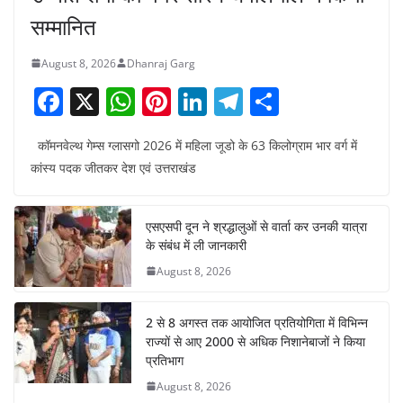
सम्मानित
August 8, 2026
Dhanraj Garg
F
X
W
Pi
Li
T
S
a
h
nt
n
el
h
कॉमनवेल्थ गेम्स ग्लासगो 2026 में महिला जूडो के 63 किलोग्राम भार वर्ग में
c
at
er
k
e
ar
कांस्य पदक जीतकर देश एवं उत्तराखंड
e
s
e
e
gr
e
b
A
st
dI
a
एसएसपी दून ने श्रद्धालुओं से वार्ता कर उनकी यात्रा
o
p
n
m
के संबंध में ली जानकारी
o
p
August 8, 2026
k
2 से 8 अगस्त तक आयोजित प्रतियोगिता में विभिन्न
राज्यों से आए 2000 से अधिक निशानेबाजों ने किया
प्रतिभाग
August 8, 2026