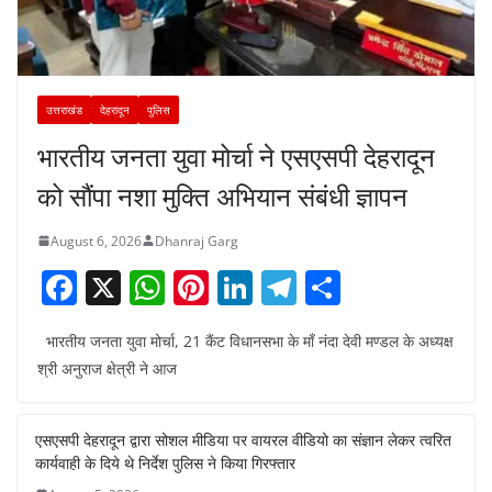
उत्तराखंड
देहरादून
पुलिस
भारतीय जनता युवा मोर्चा ने एसएसपी देहरादून
को सौंपा नशा मुक्ति अभियान संबंधी ज्ञापन
August 6, 2026
Dhanraj Garg
F
X
W
Pi
Li
T
S
a
h
nt
n
el
h
भारतीय जनता युवा मोर्चा, 21 कैंट विधानसभा के माँ नंदा देवी मण्डल के अध्यक्ष
c
at
er
k
e
ar
श्री अनुराज क्षेत्री ने आज
e
s
e
e
gr
e
b
A
st
dI
a
एसएसपी देहरादून द्वारा सोशल मीडिया पर वायरल वीडियो का संज्ञान लेकर त्वरित
o
p
n
m
कार्यवाही के दिये थे निर्देश पुलिस ने किया गिरफ्तार