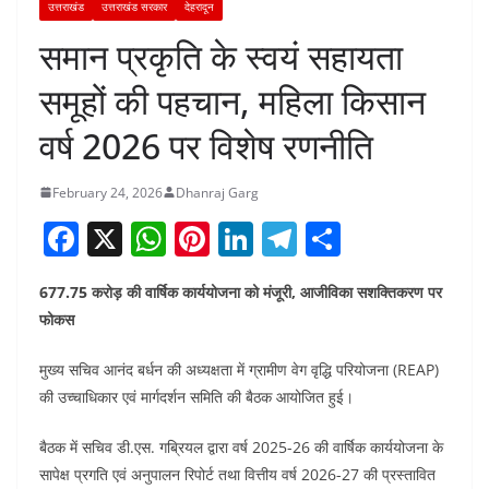
उत्तराखंड
उत्तराखंड सरकार
देहरादून
समान प्रकृति के स्वयं सहायता
समूहों की पहचान, महिला किसान
वर्ष 2026 पर विशेष रणनीति
February 24, 2026
Dhanraj Garg
F
X
W
Pi
Li
T
S
a
h
nt
n
el
h
677.75 करोड़ की वार्षिक कार्ययोजना को मंजूरी, आजीविका सशक्तिकरण पर
c
at
er
k
e
ar
फोकस
e
s
e
e
gr
e
b
A
st
dI
a
मुख्य सचिव आनंद बर्धन की अध्यक्षता में ग्रामीण वेग वृद्धि परियोजना (REAP)
की उच्चाधिकार एवं मार्गदर्शन समिति की बैठक आयोजित हुई।
o
p
n
m
o
p
बैठक में सचिव डी.एस. गब्रियल द्वारा वर्ष 2025-26 की वार्षिक कार्ययोजना के
k
सापेक्ष प्रगति एवं अनुपालन रिपोर्ट तथा वित्तीय वर्ष 2026-27 की प्रस्तावित