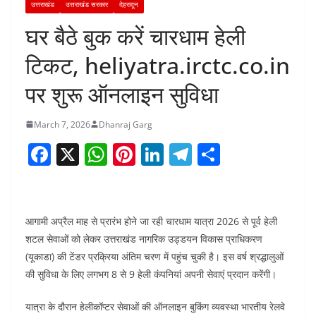
उत्तराखंड
उत्तराखंड सरकार
देहरादून
घर बैठे बुक करें चारधाम हेली
टिकट, heliyatra.irctc.co.in
पर शुरू ऑनलाइन सुविधा
March 7, 2026
Dhanraj Garg
F
X
W
Pi
Li
T
S
a
h
nt
n
el
h
c
at
er
k
e
ar
e
s
e
e
gr
e
आगामी अप्रैल माह से प्रारंभ होने जा रही चारधाम यात्रा 2026 से पूर्व हेली
b
A
st
dI
a
शटल सेवाओं को लेकर उत्तराखंड नागरिक उड्डयन विकास प्राधिकरण
(यूकाडा) की टेंडर प्रक्रिया अंतिम चरण में पहुंच चुकी है। इस वर्ष श्रद्धालुओं
o
p
n
m
की सुविधा के लिए लगभग 8 से 9 हेली कंपनियां अपनी सेवाएं प्रदान करेंगी।
o
p
k
यात्रा के दौरान हेलीकॉप्टर सेवाओं की ऑनलाइन बुकिंग व्यवस्था भारतीय रेलवे