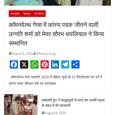
उत्तराखंड
देहरादून
नगर निगम
कॉमनवेल्थ गेम्स में कांस्य पदक जीतने वाली
उन्नति शर्मा को मेयर सौरभ थपलियाल ने किया
सम्मानित
August 8, 2026
Dhanraj Garg
F
X
W
Pi
Li
T
S
a
h
nt
n
el
h
कॉमनवेल्थ गेम्स ग्लासगो 2026 में महिला जूडो के 63 किलोग्राम भार वर्ग में
c
at
er
k
e
ar
कांस्य पदक जीतकर देश एवं उत्तराखंड
e
s
e
e
gr
e
b
A
st
dI
a
एसएसपी दून ने श्रद्धालुओं से वार्ता कर उनकी यात्रा
o
p
n
m
के संबंध में ली जानकारी
o
p
August 8, 2026