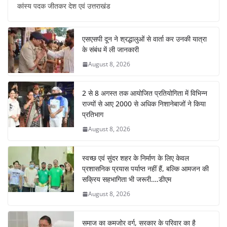
c
at
er
k
e
ar
कांस्य पदक जीतकर देश एवं उत्तराखंड
e
s
e
e
gr
e
b
A
st
dI
a
एसएसपी दून ने श्रद्धालुओं से वार्ता कर उनकी यात्रा
o
p
n
m
के संबंध में ली जानकारी
o
p
August 8, 2026
k
2 से 8 अगस्त तक आयोजित प्रतियोगिता में विभिन्न
राज्यों से आए 2000 से अधिक निशानेबाजों ने किया
प्रतिभाग
August 8, 2026
स्वच्छ एवं सुंदर शहर के निर्माण के लिए केवल
प्रशासनिक प्रयास पर्याप्त नहीं हैं, बल्कि आमजन की
सक्रिय सहभागिता भी जरूरी….डीएम
August 8, 2026
समाज का कमजोर वर्ग, सरकार के परिवार का है