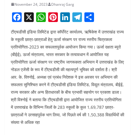
November 24, 2023
Dhanraj Garg
F
X
W
Pi
Li
T
S
a
h
nt
n
el
h
टीएचडीसी इंडिया लिमिटेड द्वारा कॉर्पोरेट कार्यालय, ऋषिकेश में उत्तराखंड राज्य
c
at
er
k
e
ar
के स्कूली छात्र-छात्राओं हेतु ऊर्जा संरक्षण पर राज्य स्तरीय चित्रकला
e
s
e
e
gr
e
प्रतियोगिता-2023 का सफलतापूर्वक आयोजन किया गया। ऊर्जा दक्षता ब्यूरो
b
A
st
dI
a
(बीईई), ऊर्जा मंत्रालय, भारत सरकार के तत्वावधान में आयोजित यह
o
p
n
m
प्रतियोगिता ऊर्जा संरक्षण पर राष्ट्रीय जागरूकता अभियान में उत्तराखंड के लिए
नोडल एजेंसी के रूप में टीएचडीसी की महत्वपूर्ण भूमिका को दर्शाता है। श्री
o
p
आर. के. विश्नोई, अध्यक्ष एवं प्रबंध निदेशक ने इस अवसर पर अभियान की
k
सफलता सुनिश्चित करने में टीएचडीसी इंडिया लिमिटेड, विद्युत मंत्रालय, बीईई,
राज्य सरकार और अन्य हितधारकों के बीच प्रभावी सहयोग पर प्रकाश डाला।
श्री विश्नोई ने बताया कि टीएचडीसी द्वारा आयोजित राज्य स्तरीय प्रतियोगिता
में उत्तराखंड के विभिन्न जिलों के 283 स्कूलों के कुल 1,69,787 छात्र-
छात्राओं ने उत्साहपूर्वक भाग लिया, जो पिछले वर्ष की 1,50,388 विद्यार्थियों की
संख्या से अधिक रहा