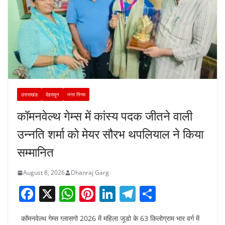
उत्तराखंड
देहरादून
नगर निगम
कॉमनवेल्थ गेम्स में कांस्य पदक जीतने वाली
उन्नति शर्मा को मेयर सौरभ थपलियाल ने किया
सम्मानित
August 8, 2026
Dhanraj Garg
F
X
W
Pi
Li
T
S
a
h
nt
n
el
h
कॉमनवेल्थ गेम्स ग्लासगो 2026 में महिला जूडो के 63 किलोग्राम भार वर्ग में