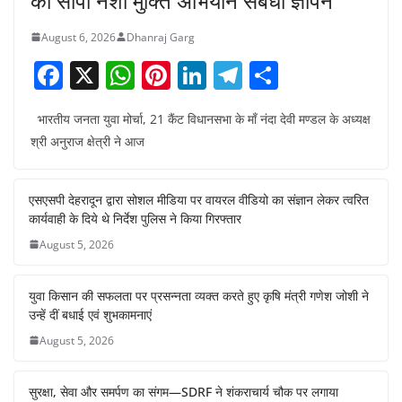
को सौंपा नशा मुक्ति अभियान संबंधी ज्ञापन
August 6, 2026
Dhanraj Garg
F
X
W
Pi
Li
T
S
a
h
nt
n
el
h
भारतीय जनता युवा मोर्चा, 21 कैंट विधानसभा के माँ नंदा देवी मण्डल के अध्यक्ष
c
at
er
k
e
ar
श्री अनुराज क्षेत्री ने आज
e
s
e
e
gr
e
b
A
st
dI
a
एसएसपी देहरादून द्वारा सोशल मीडिया पर वायरल वीडियो का संज्ञान लेकर त्वरित
o
p
n
m
कार्यवाही के दिये थे निर्देश पुलिस ने किया गिरफ्तार
o
p
August 5, 2026
k
युवा किसान की सफलता पर प्रसन्नता व्यक्त करते हुए कृषि मंत्री गणेश जोशी ने
उन्हें दीं बधाई एवं शुभकामनाएं
August 5, 2026
सुरक्षा, सेवा और समर्पण का संगम—SDRF ने शंकराचार्य चौक पर लगाया