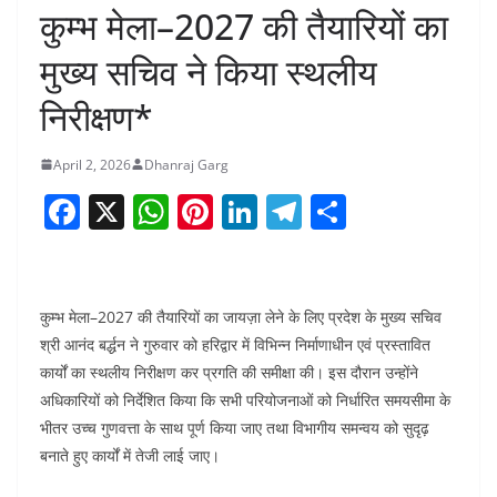
कुम्भ मेला–2027 की तैयारियों का
मुख्य सचिव ने किया स्थलीय
निरीक्षण*
April 2, 2026
Dhanraj Garg
F
X
W
Pi
Li
T
S
a
h
nt
n
el
h
c
at
er
k
e
ar
e
s
e
e
gr
e
कुम्भ मेला–2027 की तैयारियों का जायज़ा लेने के लिए प्रदेश के मुख्य सचिव
b
A
st
dI
a
श्री आनंद बर्द्धन ने गुरुवार को हरिद्वार में विभिन्न निर्माणाधीन एवं प्रस्तावित
कार्यों का स्थलीय निरीक्षण कर प्रगति की समीक्षा की। इस दौरान उन्होंने
o
p
n
m
अधिकारियों को निर्देशित किया कि सभी परियोजनाओं को निर्धारित समयसीमा के
o
p
भीतर उच्च गुणवत्ता के साथ पूर्ण किया जाए तथा विभागीय समन्वय को सुदृढ़
k
बनाते हुए कार्यों में तेजी लाई जाए।