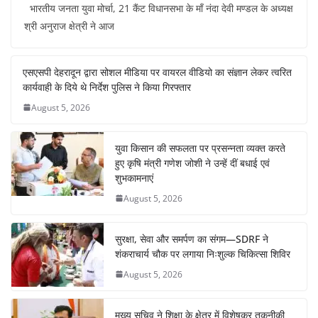
भारतीय जनता युवा मोर्चा, 21 कैंट विधानसभा के माँ नंदा देवी मण्डल के अध्यक्ष
c
at
er
k
e
ar
श्री अनुराज क्षेत्री ने आज
e
s
e
e
gr
e
b
A
st
dI
a
एसएसपी देहरादून द्वारा सोशल मीडिया पर वायरल वीडियो का संज्ञान लेकर त्वरित
o
p
n
m
कार्यवाही के दिये थे निर्देश पुलिस ने किया गिरफ्तार
o
p
August 5, 2026
k
युवा किसान की सफलता पर प्रसन्नता व्यक्त करते
हुए कृषि मंत्री गणेश जोशी ने उन्हें दीं बधाई एवं
शुभकामनाएं
August 5, 2026
सुरक्षा, सेवा और समर्पण का संगम—SDRF ने
शंकराचार्य चौक पर लगाया निःशुल्क चिकित्सा शिविर
August 5, 2026
मुख्य सचिव ने शिक्षा के क्षेत्र में विशेषकर तकनीकी