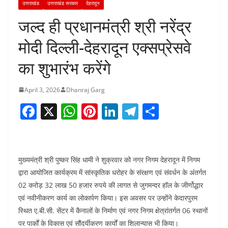
उत्तराखंड
उत्तराखंड सरकार
देहरादून
जल्द ही प्रधानमंत्री श्री नरेंद्र
मोदी दिल्ली-देहरादून एक्सप्रेसवे
का शुभारंभ करेंगे
April 3, 2026
Dhanraj Garg
F
X
W
Pi
Li
T
S
a
h
nt
n
el
h
c
at
er
k
e
ar
e
s
e
e
gr
e
मुख्यमंत्री श्री पुष्कर सिंह धामी ने शुक्रवार को नगर निगम देहरादून में निगम
b
A
st
dI
a
द्वारा आयोजित कार्यक्रम में सांस्कृतिक धरोहर के संरक्षण एवं संवर्धन के अंतर्गत
02 करोड़ 32 लाख 50 हजार रुपये की लागत से जुगमन्दर हॉल के जीर्णोद्धार
o
p
n
m
एवं नवीनीकरण कार्य का लोकार्पण किया। इस अवसर पर उन्होंने केदारपुरम
o
p
स्थित ए.बी.सी. सेंटर में कैनालों के निर्माण एवं नगर निगम क्षेत्रांतर्गत 06 स्थानों
k
पर पार्कों के विकास एवं सौंदर्यीकरण कार्यों का शिलान्यास भी किया।