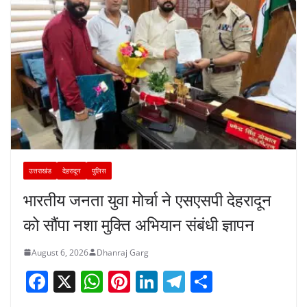
उत्तराखंड
देहरादून
पुलिस
भारतीय जनता युवा मोर्चा ने एसएसपी देहरादून
को सौंपा नशा मुक्ति अभियान संबंधी ज्ञापन
August 6, 2026
Dhanraj Garg
F
X
W
Pi
Li
T
S
a
h
nt
n
el
h