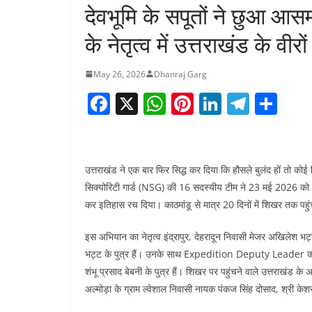
देवभूमि के सपूतों ने छुआ 
के नेतृत्व में उत्तराखंड के वीर
May 26, 2026
Dhanraj Garg
F
X
W
Pi
Li
T
S
a
h
nt
n
el
h
c
at
er
k
e
ar
e
s
e
e
gr
e
उत्तराखंड ने एक बार फिर सिद्ध कर दिया कि हौसले बुलंद हों तो कोई
b
A
st
dI
a
सिक्योरिटी गार्ड (NSG) की 16 सदस्यीय टीम ने 23 मई 2026 क
कर इतिहास रच दिया। काठमांडू से मात्र 20 दिनों में शिखर तक पहुंचन
o
p
n
m
o
p
इस अभियान का नेतृत्व इंद्रापुर, देहरादून निवासी मेजर अखिलेश भट्
k
भट्ट के पुत्र हैं। उनके साथ Expedition Deputy Leader की भूमिका
शंभू प्रसाद बेबनी के पुत्र हैं। शिखर पर पहुंचने वाले उत्तराखंड के अ
अल्मोड़ा के ग्राम ल्वेशाल निवासी नायक पंकज सिंह दोसाद, श्री केश