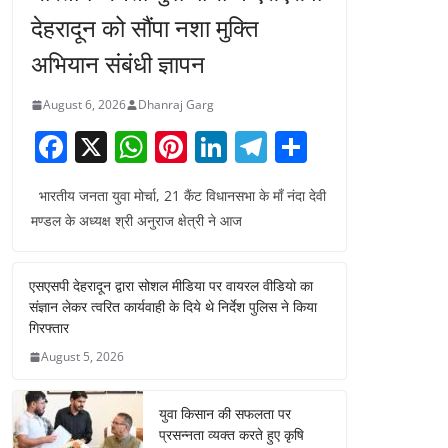
देहरादून को सौंपा नशा मुक्ति
अभियान संबंधी ज्ञापन
August 6, 2026
Dhanraj Garg
F
X
W
Pi
Li
T
S
a
h
nt
n
el
h
भारतीय जनता युवा मोर्चा, 21 कैंट विधानसभा के माँ नंदा देवी
c
at
er
k
e
ar
मण्डल के अध्यक्ष श्री अनुराज क्षेत्री ने आज
e
s
e
e
gr
e
b
A
st
dI
a
एसएसपी देहरादून द्वारा सोशल मीडिया पर वायरल वीडियो का
o
p
n
m
संज्ञान लेकर त्वरित कार्यवाही के दिये थे निर्देश पुलिस ने किया
o
p
गिरफ्तार
August 5, 2026
k
युवा किसान की सफलता पर
प्रसन्नता व्यक्त करते हुए कृषि