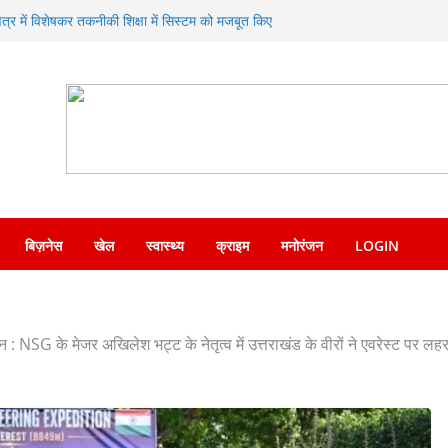
ण का संगम—SDRF ने शंकराचार्य चौक पर लगाया निःशुल्क
क्षेत्र में विशेषकर तकनीकी शिक्षा में सिस्टम को मजबूत किए
िए जाने पर दिया जोर
 ने एसएसपी देहरादून को सौंपा नशा मुक्ति अभियान संबंधी
सोशल मीडिया पर वायरल वीडियो का संज्ञान लेकर त्वरित
देश पुलिस ने किया गिरफ्तार
प्रसन्नता व्यक्त करते हुए कृषि मंत्री गणेश जोशी ने
नाएं
बिज़नेस
खेल
स्वास्थ्य
क्राइम
मनोरंजन
LOGIN
 : NSG के मेजर अखिलेश भट्ट के नेतृत्व में उत्तराखंड के वीरों ने एवरेस्ट पर लहर