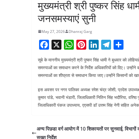
मुख्यमंत्री श्री पुष्कर सिंह 
जनसमस्याएं सुनी
May 27, 2026
Dhanraj Garg
F
X
W
Pi
Li
T
S
a
h
nt
n
el
h
सूबे के माननीय मुख्यमंत्री श्री पुष्कर सिंह धामी ने बुधवार को ल
c
at
er
k
e
ar
समस्याओं का समाधान करने के निर्देश अधिकारियों को दिए। उन्हो
e
s
e
e
gr
e
समस्याओं का शीघ्रता से समाधान किया जाए।उन्होंने किसानों को खाद
b
A
st
dI
a
इस अवसर पर नगर पालिका अध्यक्ष रमेश चंद्र जोशी, प्रदेश उपाध्यक्
o
p
n
m
कुमार पांडे, भवानी भंडारी, जिलाधिकारी नितिन सिंह भदौरिया, वर
o
p
जिलाधिकारी पंकज उपाध्याय, एएसपी डॉ उत्तम सिंह नेगी सहित अन
k
अन्य पिछडा वर्ग आयोग में 10 शिकायतों पर सुनवाई, विभागों 
सख्त निर्देश