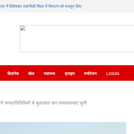
ण का संगम—SDRF ने शंकराचार्य चौक पर लगाया निःशुल्क
क्षेत्र में विशेषकर तकनीकी शिक्षा में सिस्टम को मजबूत किए
िए जाने पर दिया जोर
 ने एसएसपी देहरादून को सौंपा नशा मुक्ति अभियान संबंधी
सोशल मीडिया पर वायरल वीडियो का संज्ञान लेकर त्वरित
देश पुलिस ने किया गिरफ्तार
प्रसन्नता व्यक्त करते हुए कृषि मंत्री गणेश जोशी ने
नाएं
बिज़नेस
खेल
स्वास्थ्य
क्राइम
मनोरंजन
LOGIN
ामी ने जनप्रतिनिधियों से मुलाकात कर जनसमस्याएं सुनी