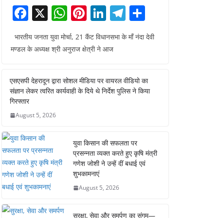
F
X
W
Pi
Li
T
S
a
h
nt
n
el
h
भारतीय जनता युवा मोर्चा, 21 कैंट विधानसभा के माँ नंदा देवी
c
at
er
k
e
ar
मण्डल के अध्यक्ष श्री अनुराज क्षेत्री ने आज
e
s
e
e
gr
e
b
A
st
dI
a
एसएसपी देहरादून द्वारा सोशल मीडिया पर वायरल वीडियो का
o
p
n
m
संज्ञान लेकर त्वरित कार्यवाही के दिये थे निर्देश पुलिस ने किया
o
p
गिरफ्तार
August 5, 2026
k
युवा किसान की सफलता पर
प्रसन्नता व्यक्त करते हुए कृषि मंत्री
गणेश जोशी ने उन्हें दीं बधाई एवं
शुभकामनाएं
August 5, 2026
सुरक्षा, सेवा और समर्पण का संगम—