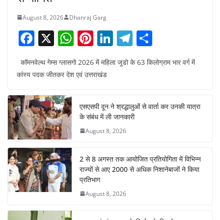
August 8, 2026
Dhanraj Garg
F
X
W
Pi
Li
T
S
a
h
nt
n
el
h
कॉमनवेल्थ गेम्स ग्लासगो 2026 में महिला जूडो के 63 किलोग्राम भार वर्ग में
c
at
er
k
e
ar
कांस्य पदक जीतकर देश एवं उत्तराखंड
e
s
e
e
gr
e
b
A
st
dI
a
एसएसपी दून ने श्रद्धालुओं से वार्ता कर उनकी यात्रा
o
p
n
m
के संबंध में ली जानकारी
o
p
August 8, 2026
k
2 से 8 अगस्त तक आयोजित प्रतियोगिता में विभिन्न
राज्यों से आए 2000 से अधिक निशानेबाजों ने किया
प्रतिभाग
August 8, 2026