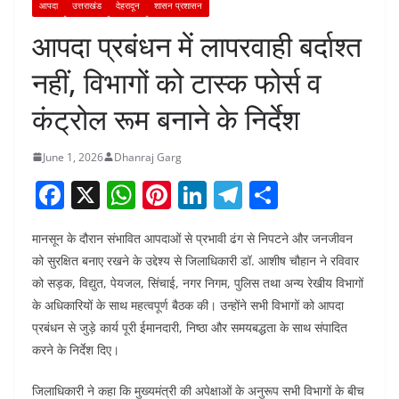
आपदा
उत्तराखंड
देहरादून
शासन प्रशासन
आपदा प्रबंधन में लापरवाही बर्दाश्त
नहीं, विभागों को टास्क फोर्स व
कंट्रोल रूम बनाने के निर्देश
June 1, 2026
Dhanraj Garg
F
X
W
Pi
Li
T
S
a
h
nt
n
el
h
मानसून के दौरान संभावित आपदाओं से प्रभावी ढंग से निपटने और जनजीवन
c
at
er
k
e
ar
को सुरक्षित बनाए रखने के उद्देश्य से जिलाधिकारी डॉ. आशीष चौहान ने रविवार
e
s
e
e
gr
e
को सड़क, विद्युत, पेयजल, सिंचाई, नगर निगम, पुलिस तथा अन्य रेखीय विभागों
b
A
st
dI
a
के अधिकारियों के साथ महत्वपूर्ण बैठक की। उन्होंने सभी विभागों को आपदा
o
p
n
m
प्रबंधन से जुड़े कार्य पूरी ईमानदारी, निष्ठा और समयबद्धता के साथ संपादित
करने के निर्देश दिए।
o
p
k
जिलाधिकारी ने कहा कि मुख्यमंत्री की अपेक्षाओं के अनुरूप सभी विभागों के बीच