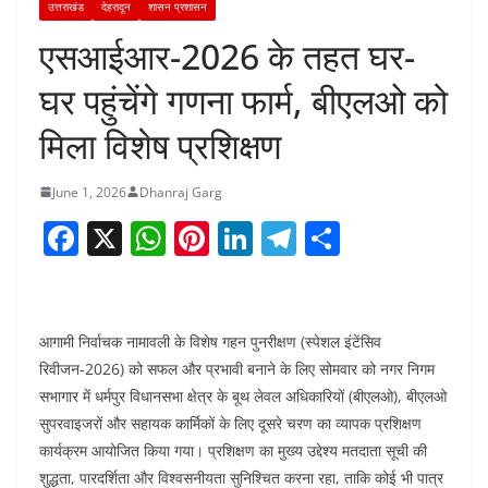
उत्तराखंड
देहरादून
शासन प्रशासन
एसआईआर-2026 के तहत घर-
घर पहुंचेंगे गणना फार्म, बीएलओ को
मिला विशेष प्रशिक्षण
June 1, 2026
Dhanraj Garg
F
X
W
Pi
Li
T
S
a
h
nt
n
el
h
c
at
er
k
e
ar
e
s
e
e
gr
e
आगामी निर्वाचक नामावली के विशेष गहन पुनरीक्षण (स्पेशल इंटेंसिव
b
A
st
dI
a
रिवीजन-2026) को सफल और प्रभावी बनाने के लिए सोमवार को नगर निगम
सभागार में धर्मपुर विधानसभा क्षेत्र के बूथ लेवल अधिकारियों (बीएलओ), बीएलओ
o
p
n
m
सुपरवाइजरों और सहायक कार्मिकों के लिए दूसरे चरण का व्यापक प्रशिक्षण
o
p
कार्यक्रम आयोजित किया गया। प्रशिक्षण का मुख्य उद्देश्य मतदाता सूची की
k
शुद्धता, पारदर्शिता और विश्वसनीयता सुनिश्चित करना रहा, ताकि कोई भी पात्र