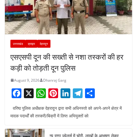
उत्तराखंड
क्राइम
देहरादून
एसएसपी दून की सख्ती से नशा तस्करों की हर
कड़ी को तोड़ती दून पुलिस
August 9, 2026
Dhanraj Garg
F
X
W
Pi
Li
T
S
a
h
nt
n
el
h
वरिष्ठ पुलिस अधीक्षक देहरादून द्वारा सभी अधिनस्तो को अपने-अपने क्षेत्र में
c
at
er
k
e
ar
मादक पदार्थों की तस्करी/बिक्री में लिप्त अभियुक्तों को
e
s
e
e
gr
e
b
A
st
dI
a
न्यू राणा ज्वेलर्स में चोरी, लाखों के आभूषण लेकर