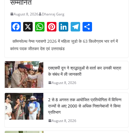
सम्मानित
August 8, 2026
Dhanraj Garg
F
X
W
Pi
Li
T
S
a
h
nt
n
el
h
कॉमनवेल्थ गेम्स ग्लासगो 2026 में महिला जूडो के 63 किलोग्राम भार वर्ग में
c
at
er
k
e
ar
कांस्य पदक जीतकर देश एवं उत्तराखंड
e
s
e
e
gr
e
b
A
st
dI
a
एसएसपी दून ने श्रद्धालुओं से वार्ता कर उनकी यात्रा
o
p
n
m
के संबंध में ली जानकारी
o
p
August 8, 2026
k
2 से 8 अगस्त तक आयोजित प्रतियोगिता में विभिन्न
राज्यों से आए 2000 से अधिक निशानेबाजों ने किया
प्रतिभाग
August 8, 2026