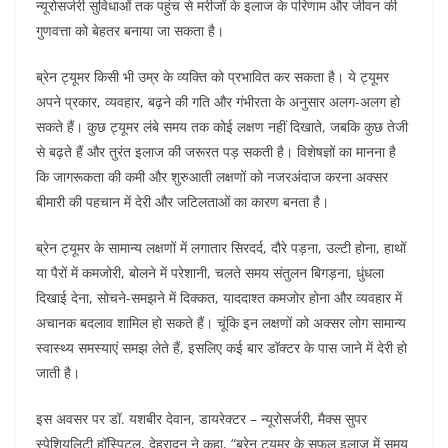
b
A
st
dI
a
न्यूरोसर्जरी सुविधाओं तक पहुंच से मरीजों के इलाज के परिणाम और जीवन की
o
p
n
m
गुणवत्ता को बेहतर बनाया जा सकता है।
o
p
ब्रेन ट्यूमर किसी भी उम्र के व्यक्ति को प्रभावित कर सकता है। ये ट्यूमर
k
अपने प्रकार, व्यवहार, बढ़ने की गति और गंभीरता के अनुसार अलग-अलग हो
सकते हैं। कुछ ट्यूमर लंबे समय तक कोई लक्षण नहीं दिखाते, जबकि कुछ तेजी
से बढ़ते हैं और तुरंत इलाज की जरूरत पड़ सकती है। विशेषज्ञों का मानना है
कि जागरूकता की कमी और शुरुआती लक्षणों को नजरअंदाज करना अक्सर
बीमारी की पहचान में देरी और जटिलताओं का कारण बनता है।
ब्रेन ट्यूमर के सामान्य लक्षणों में लगातार सिरदर्द, दौरे पड़ना, उल्टी होना, हाथों
या पैरों में कमजोरी, बोलने में परेशानी, चलते समय संतुलन बिगड़ना, धुंधला
दिखाई देना, सोचने-समझने में दिक्कत, याददाश्त कमजोर होना और व्यवहार में
अचानक बदलाव शामिल हो सकते हैं। चूंकि इन लक्षणों को अक्सर लोग सामान्य
स्वास्थ्य समस्याएं समझ लेते हैं, इसलिए कई बार डॉक्टर के पास जाने में देरी हो
जाती है।
इस अवसर पर डॉ. यशबीर देवान, डायरेक्टर – न्यूरोसर्जरी, मैक्स सुपर
स्पेशियलिटी हॉस्पिटल, देहरादून ने कहा, “ब्रेन ट्यूमर के सफल इलाज में समय