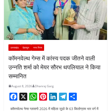
उत्तराखंड
देहरादून
नगर निगम
कॉमनवेल्थ गेम्स में कांस्य पदक जीतने वाली
उन्नति शर्मा को मेयर सौरभ थपलियाल ने किया
सम्मानित
August 8, 2026
Dhanraj Garg
F
X
W
Pi
Li
T
S
a
h
nt
n
el
h
कॉमनवेल्थ गेम्स ग्लासगो 2026 में महिला जूडो के 63 किलोग्राम भार वर्ग में