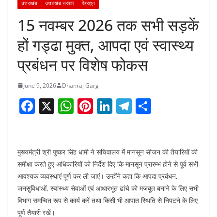
उत्तराखंड
उत्तराखंड सरकार
देहरादून
15 नवम्बर 2026 तक सभी सड़कें
हों गड्ढा मुक्त, आपदा एवं स्वास्थ्य
प्रबंधन पर विशेष फोकस
June 9, 2026
Dhanraj Garg
F
X
W
Pi
Li
T
S
a
h
nt
n
el
h
c
at
er
k
e
ar
e
s
e
e
gr
e
मुख्यमंत्री श्री पुष्कर सिंह धामी ने सचिवालय में मानसून सीजन की तैयारियों की
b
A
st
dI
a
समीक्षा करते हुए अधिकारियों को निर्देश दिए कि मानसून प्रारम्भ होने से पूर्व सभी
आवश्यक व्यवस्थाएं पूर्ण कर ली जाएं। उन्होंने कहा कि आपदा प्रबंधन,
o
p
n
m
जनसुविधाओं, स्वास्थ्य सेवाओं एवं आधारभूत ढांचे को मजबूत बनाने के लिए सभी
o
p
विभाग समन्वित रूप से कार्य करें तथा किसी भी आपात स्थिति से निपटने के लिए
k
पूर्ण तैयारी रखें।