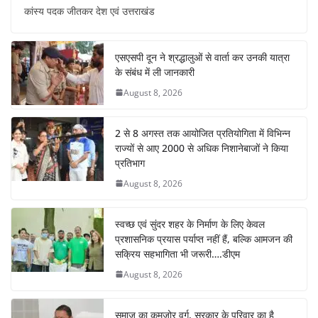
c
at
er
k
e
ar
कांस्य पदक जीतकर देश एवं उत्तराखंड
e
s
e
e
gr
e
b
A
st
dI
a
एसएसपी दून ने श्रद्धालुओं से वार्ता कर उनकी यात्रा
o
p
n
m
के संबंध में ली जानकारी
o
p
August 8, 2026
k
2 से 8 अगस्त तक आयोजित प्रतियोगिता में विभिन्न
राज्यों से आए 2000 से अधिक निशानेबाजों ने किया
प्रतिभाग
August 8, 2026
स्वच्छ एवं सुंदर शहर के निर्माण के लिए केवल
प्रशासनिक प्रयास पर्याप्त नहीं हैं, बल्कि आमजन की
सक्रिय सहभागिता भी जरूरी….डीएम
August 8, 2026
समाज का कमजोर वर्ग, सरकार के परिवार का है