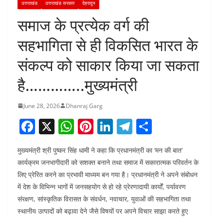
उत्तराखंड
उत्तराखंड सरकार
देहरादून
समाज के प्रत्येक वर्ग की
सहभागिता से ही विकसित भारत के
संकल्प को साकार किया जा सकता
है…………..मुख्यमंत्री
June 28, 2026
Dhanraj Garg
F
X
W
Pi
Li
T
S
a
h
nt
n
el
h
मुख्यमंत्री श्री पुष्कर सिंह धामी ने कहा कि प्रधानमंत्री का ‘मन की बात’
c
at
er
k
e
ar
कार्यक्रम जनभागीदारी को सशक्त बनाने तथा समाज में सकारात्मक परिवर्तन के
e
s
e
e
gr
e
लिए प्रेरित करने का प्रभावी माध्यम बन गया है। प्रधानमंत्री ने अपने संबोधन
b
A
st
dI
a
में देश के विभिन्न भागों में जनसहयोग से हो रहे प्रेरणादायी कार्यों, पर्यावरण
o
p
n
m
संरक्षण, सांस्कृतिक विरासत के संवर्धन, नवाचार, युवाओं की सहभागिता तथा
स्थानीय उत्पादों को बढ़ावा देने जैसे विषयों पर अपने विचार साझा करते हुए