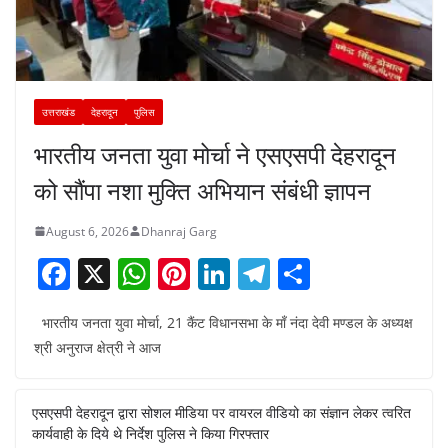
उत्तराखंड
देहरादून
पुलिस
भारतीय जनता युवा मोर्चा ने एसएसपी देहरादून
को सौंपा नशा मुक्ति अभियान संबंधी ज्ञापन
August 6, 2026
Dhanraj Garg
F
X
W
Pi
Li
T
S
a
h
nt
n
el
h
भारतीय जनता युवा मोर्चा, 21 कैंट विधानसभा के माँ नंदा देवी मण्डल के अध्यक्ष
c
at
er
k
e
ar
श्री अनुराज क्षेत्री ने आज
e
s
e
e
gr
e
b
A
st
dI
a
एसएसपी देहरादून द्वारा सोशल मीडिया पर वायरल वीडियो का संज्ञान लेकर त्वरित
o
p
n
m
कार्यवाही के दिये थे निर्देश पुलिस ने किया गिरफ्तार