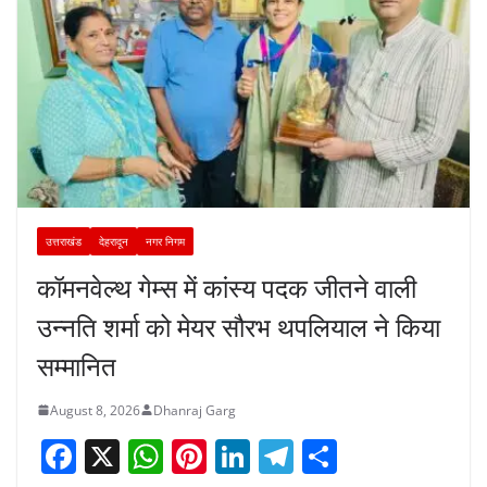
उत्तराखंड
देहरादून
नगर निगम
कॉमनवेल्थ गेम्स में कांस्य पदक जीतने वाली
उन्नति शर्मा को मेयर सौरभ थपलियाल ने किया
सम्मानित
August 8, 2026
Dhanraj Garg
F
X
W
Pi
Li
T
S