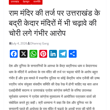
उत्तराखंड
देहरादून
राजनीति
राम मंदिर की तर्ज पर उत्तराखंड के
बद्री केदार मंदिरों में भी चढ़ावे की
चोरी लगे गंभीर आरोप
July 4, 2026
Dhanraj Garg
F
X
W
Pi
Li
T
S
a
h
nt
n
el
h
देश और दुनिया के सनातनियों के आस्था के केंद्र बद्रीनाथ धाम व केदारनाथ
c
at
er
k
e
ar
धाम के मंदिरों में अयोध्या के राम मंदिर की तर्ज पर चढ़ावा चोरी के आरोप बहुत
e
s
e
e
gr
e
गंभीर हैं और इस मामले में स्थानीय पुलिस या कोई केंद्रीय जांच एजेंसी की उच्च
b
A
st
dI
a
स्त्रीय जांच संयुक्त संसदीय समिति की देख रेख में होनी चाहिए यह बात आज
o
p
n
m
एआईसीसी सदस्य व उत्तराखंड प्रदेश कांग्रेस कमेटी के वरिष्ठ उपाध्यक्ष
सूर्यकांत धस्माना ने प्रदेश कांग्रेस मुख्यालय में आयोजित पत्रकार वार्ता को
o
p
संबोधित करते हुए कही। श्री धस्माना ने कहा कि देश और दुनिया भर के
k
सनातनी पहले ही अयोध्या के राम मंदिर में चढ़ावे के अरबों रुपए की चोरी से