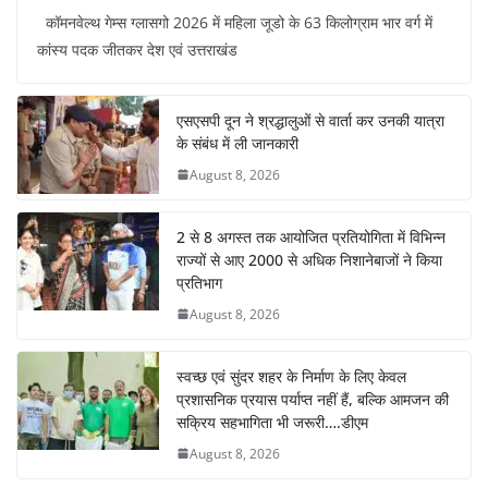
a
h
nt
n
el
h
कॉमनवेल्थ गेम्स ग्लासगो 2026 में महिला जूडो के 63 किलोग्राम भार वर्ग में
c
at
er
k
e
ar
कांस्य पदक जीतकर देश एवं उत्तराखंड
e
s
e
e
gr
e
b
A
st
dI
a
एसएसपी दून ने श्रद्धालुओं से वार्ता कर उनकी यात्रा
o
p
n
m
के संबंध में ली जानकारी
o
p
August 8, 2026
k
2 से 8 अगस्त तक आयोजित प्रतियोगिता में विभिन्न
राज्यों से आए 2000 से अधिक निशानेबाजों ने किया
प्रतिभाग
August 8, 2026
स्वच्छ एवं सुंदर शहर के निर्माण के लिए केवल
प्रशासनिक प्रयास पर्याप्त नहीं हैं, बल्कि आमजन की
सक्रिय सहभागिता भी जरूरी….डीएम
August 8, 2026