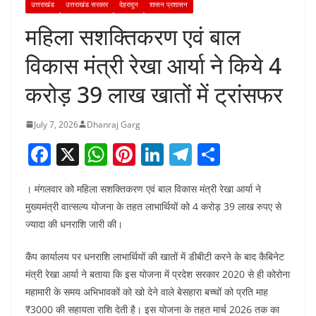
उत्तराखंड
उत्तराखंड सरकार
देहरादून
शासन प्रशासन
महिला सशक्तिकरण एवं बाल
विकास मंत्री रेखा आर्या ने किये 4
करोड़ 39 लाख खातों में ट्रांसफर
July 7, 2026
Dhanraj Garg
F
X
W
Pi
Li
T
S
a
h
nt
n
el
h
। मंगलवार को महिला सशक्तिकरण एवं बाल विकास मंत्री रेखा आर्या ने
c
at
er
k
e
ar
मुख्यमंत्री वात्सल्य योजना के तहत लाभार्थियों को 4 करोड़ 39 लाख रुपए से
e
s
e
e
gr
e
ज्यादा की धनराशि जारी की।
b
A
st
dI
a
कैंप कार्यालय पर धनराशि लाभार्थियों की खातों में डीबीटी करने के बाद कैबिनेट
o
p
n
m
मंत्री रेखा आर्या ने बताया कि इस योजना में प्रदेश सरकार 2020 से ही कोरोना
o
p
महामारी के समय अभिभावकों को खो देने वाले बेसहारा बच्चों को प्रति माह
k
₹3000 की सहायता राशि देती है। इस योजना के तहत मार्च 2026 तक का