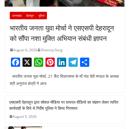
उत्तराखंड
देहरादून
पुलिस
भारतीय जनता युवा मोर्चा ने एसएसपी देहरादून
को सौंपा नशा मुक्ति अभियान संबंधी ज्ञापन
August 6, 2026
Dhanraj Garg
F
X
W
Pi
Li
T
S
a
h
nt
n
el
h
भारतीय जनता युवा मोर्चा, 21 कैंट विधानसभा के माँ नंदा देवी मण्डल के अध्यक्ष
c
at
er
k
e
ar
श्री अनुराज क्षेत्री ने आज
e
s
e
e
gr
e
b
A
st
dI
a
एसएसपी देहरादून द्वारा सोशल मीडिया पर वायरल वीडियो का संज्ञान लेकर त्वरित
o
p
n
m
कार्यवाही के दिये थे निर्देश पुलिस ने किया गिरफ्तार
o
p
August 5, 2026
k