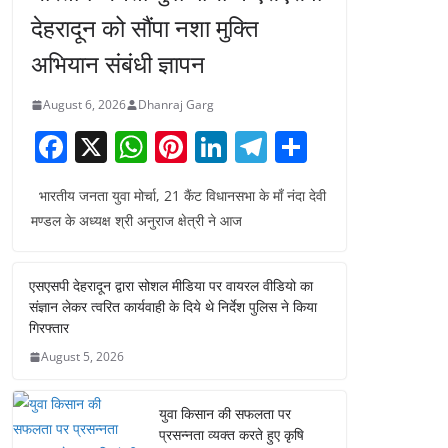
देहरादून को सौंपा नशा मुक्ति
अभियान संबंधी ज्ञापन
August 6, 2026
Dhanraj Garg
F
X
W
Pi
Li
T
S
a
h
nt
n
el
h
भारतीय जनता युवा मोर्चा, 21 कैंट विधानसभा के माँ नंदा देवी
c
at
er
k
e
ar
मण्डल के अध्यक्ष श्री अनुराज क्षेत्री ने आज
e
s
e
e
gr
e
b
A
st
dI
a
एसएसपी देहरादून द्वारा सोशल मीडिया पर वायरल वीडियो का
o
p
n
m
संज्ञान लेकर त्वरित कार्यवाही के दिये थे निर्देश पुलिस ने किया
o
p
गिरफ्तार
August 5, 2026
k
युवा किसान की सफलता पर
प्रसन्नता व्यक्त करते हुए कृषि