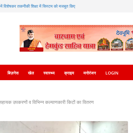
ा संगम—SDRF ने शंकराचार्य चौक पर लगाया निःशुल्क
त्र में विशेषकर तकनीकी शिक्षा में सिस्टम को मजबूत किए
ाने पर दिया जोर
एसएसपी देहरादून को सौंपा नशा मुक्ति अभियान संबंधी
ल मीडिया पर वायरल वीडियो का संज्ञान लेकर त्वरित
पुलिस ने किया गिरफ्तार
सन्नता व्यक्त करते हुए कृषि मंत्री गणेश जोशी ने
बिज़नेस
खेल
स्वास्थ्य
क्राइम
मनोरंजन
LOGIN
ण, सहायक उपकरणों व विभिन्न कल्याणकारी किटों का वितरण