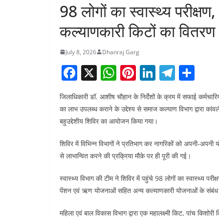
98 लोगों का स्वास्थ्य परीक्ष
कल्याणकारी किटों का वितरण
July 8, 2026
Dhanraj Garg
F
X
W
Pi
Li
T
S
a
h
nt
n
el
h
जिलाधिकारी डॉ. आशीष चौहान के निर्देशों के क्रम में सफाई कर्मचार
c
at
er
k
e
ar
का लाभ उपलब्ध कराने के उद्देश्य से समाज कल्याण विभाग द्वारा कांवली
e
s
e
e
gr
e
बहुउद्देशीय शिविर का आयोजन किया गया।
b
A
st
dI
a
शिविर में विभिन्न विभागों ने प्रतिभाग कर नागरिकों को अपनी-अपनी 
o
p
n
m
से लाभान्वित करने की प्रक्रिया मौके पर ही पूरी की गई।
o
p
k
स्वास्थ्य विभाग की टीम ने शिविर में पहुंचे 98 लोगों का स्वास्थ
पेंशन एवं ऋण योजनाओं सहित अन्य कल्याणकारी योजनाओं के संबंध म
महिला एवं बाल विकास विभाग द्वारा एक महालक्ष्मी किट, पांच किशोरी