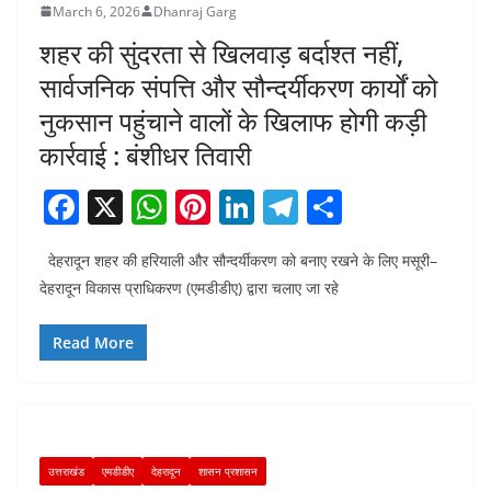
March 6, 2026
Dhanraj Garg
शहर की सुंदरता से खिलवाड़ बर्दाश्त नहीं,
सार्वजनिक संपत्ति और सौन्दर्यीकरण कार्यों को
नुकसान पहुंचाने वालों के खिलाफ होगी कड़ी
कार्रवाई : बंशीधर तिवारी
F
X
W
Pi
Li
T
S
a
h
nt
n
el
h
देहरादून शहर की हरियाली और सौन्दर्यीकरण को बनाए रखने के लिए मसूरी–
c
at
er
k
e
ar
देहरादून विकास प्राधिकरण (एमडीडीए) द्वारा चलाए जा रहे
e
s
e
e
gr
e
b
A
st
dI
a
Read More
o
p
n
m
o
p
k
उत्तराखंड
एमडीडीए
देहरादून
शासन प्रशासन