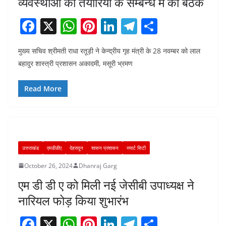
व्यवस्थाओं की तैयारियों के सम्बन्ध में की बैठक
F
X
W
Pi
Li
T
S
a
h
nt
n
el
h
मुख्य सचिव श्रीमती राधा रतूड़ी ने केन्द्रीय गृह मंत्री के 28 नवम्बर को लाल
c
at
er
k
e
ar
बहादुर शास्त्री प्रशासन अकादमी, मसूरी भ्रमण
e
s
e
e
gr
e
b
A
st
dI
a
Read More
o
p
n
m
o
p
k
उत्तराखंड
एमडीडीए
देहरादून
शासन प्रशासन
स्मार्ट सिटी
October 26, 2024
Dhanraj Garg
एम डी डी ए को मिली नई जेसीबी उपाध्यक्ष ने
नारियल फोड़ किया शुभारंभ
F
X
W
Pi
Li
T
S