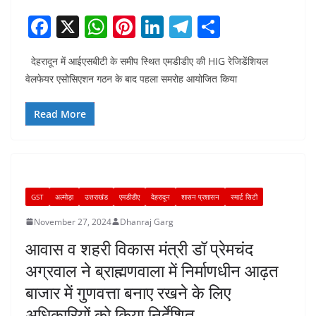
F
X
W
Pi
Li
T
S
a
h
nt
n
el
h
देहरादून में आईएसबीटी के समीप स्थित एमडीडीए की HIG रेजिडेंशियल
c
at
er
k
e
ar
वेलफेयर एसोसिएशन गठन के बाद पहला समरोह आयोजित किया
e
s
e
e
gr
e
b
A
st
dI
a
Read More
o
p
n
m
o
p
k
GST
अल्मोड़ा
उत्तराखंड
एमडीडीए
देहरादून
शासन प्रशासन
स्मार्ट सिटी
November 27, 2024
Dhanraj Garg
आवास व शहरी विकास मंत्री डॉ प्रेमचंद
अग्रवाल ने ब्राह्मणवाला में निर्माणधीन आढ़त
बाजार में गुणवत्ता बनाए रखने के लिए
अधिकारियों को किया निर्देशित