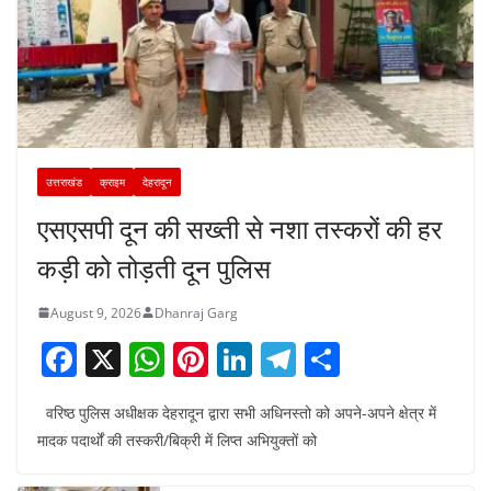
उत्तराखंड
क्राइम
देहरादून
एसएसपी दून की सख्ती से नशा तस्करों की हर
कड़ी को तोड़ती दून पुलिस
August 9, 2026
Dhanraj Garg
F
X
W
Pi
Li
T
S
a
h
nt
n
el
h
वरिष्ठ पुलिस अधीक्षक देहरादून द्वारा सभी अधिनस्तो को अपने-अपने क्षेत्र में
c
at
er
k
e
ar
मादक पदार्थों की तस्करी/बिक्री में लिप्त अभियुक्तों को
e
s
e
e
gr
e