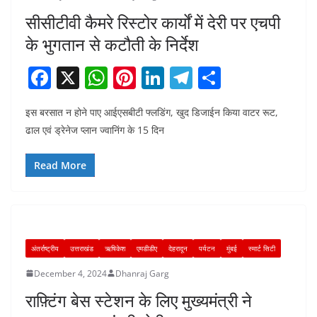
सीसीटीवी कैमरे रिस्टोर कार्यों में देरी पर एचपी
के भुगतान से कटौती के निर्देश
F
X
W
Pi
Li
T
S
a
h
nt
n
el
h
इस बरसात न होने पाए आईएसबीटी फ्लडिंग, खुद डिजाईन किया वाटर रूट,
c
at
er
k
e
ar
ढाल एवं ड्रेनेज प्लान ज्वानिंग के 15 दिन
e
s
e
e
gr
e
b
A
st
dI
a
Read More
o
p
n
m
o
p
k
अंतर्राष्ट्रीय
उत्तराखंड
ऋषिकेश
एमडीडीए
देहरादून
पर्यटन
मुंबई
स्मार्ट सिटी
December 4, 2024
Dhanraj Garg
राफ़्टिंग बेस स्टेशन के लिए मुख्यमंत्री ने