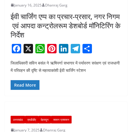
January 16, 2025
Dhanraj Garg
ईवी चार्जिंग एप्प का प्रचार-प्रसार, नगर निगम
एवं आपदा कन्ट्रोलरूम डेशबोर्ड मॉनिटिरिंग के
निर्देश
F
X
W
Pi
Li
T
S
a
h
nt
n
el
h
जिलाधिकारी सविन बसंल ने ऋषिपर्णा सभागार में पर्यावरण सरंक्षण एवं राजधानी
c
at
er
k
e
ar
में परिवहन की दृष्टि से महत्वाकांशी ईवी चार्जिंग स्टेशन
e
s
e
e
gr
e
b
A
st
dI
a
Read More
o
p
n
m
o
p
k
उत्तराखंड
एमडीडीए
देहरादून
शासन प्रशासन
January 7, 2025
Dhanraj Garg