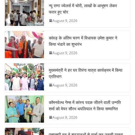
b
A
st
dI
a
न्यू राणा ज्वेलर्स में चोरी, लाखों के आभूषण लेकर
o
p
n
m
फरार हुए चोर
o
p
August 9, 2026
k
कांवड़ के अंतिम चरण में विधायक उमेश कुमार ने
किया भंडारे का शुभारंभ
August 9, 2026
मुख्यमंत्री ने हर घर तिरंगा यात्रा कार्यक्रम में किया
प्रतिभाग
August 9, 2026
कॉमनवेल्थ गेम्स में कांस्य पदक जीतने वाली उन्नति
शर्मा को मेयर सौरभ थपलियाल ने किया सम्मानित
August 8, 2026
एसएसपी दून ने श्रद्धालुओं से वार्ता कर उनकी यात्रा