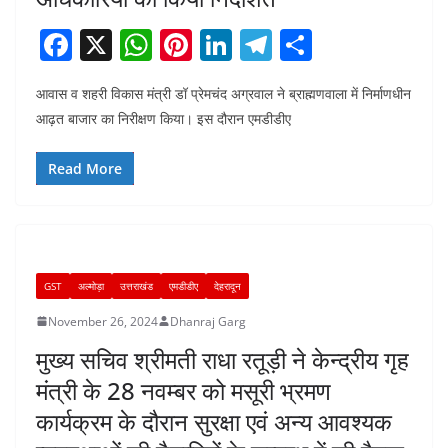
F
X
W
Pi
Li
T
S
a
h
nt
n
el
h
आवास व शहरी विकास मंत्री डॉ प्रेमचंद अग्रवाल ने ब्राह्मणवाला में निर्माणधीन
c
at
er
k
e
ar
आढ़त बाजार का निरीक्षण किया। इस दौरान एमडीडीए
e
s
e
e
gr
e
b
A
st
dI
a
Read More
o
p
n
m
o
p
k
GST
अल्मोड़ा
उत्तराखंड
एमडीडीए
देहरादून
November 26, 2024
Dhanraj Garg
मुख्य सचिव श्रीमती राधा रतूड़ी ने केन्द्रीय गृह
मंत्री के 28 नवम्बर को मसूरी भ्रमण
कार्यक्रम के दौरान सुरक्षा एवं अन्य आवश्यक