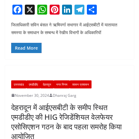
F
X
W
Pi
Li
T
S
a
h
nt
n
el
h
जिलाधिकारी सविन बंसल ने ऋषिपर्णा सभागार में आईएसबीटी में यातायात
c
at
er
k
e
ar
समस्या के समाधान के सम्बन्ध में रेखीय विभागों के अधिकारियों
e
s
e
e
gr
e
b
A
st
dI
a
Read More
o
p
n
m
o
p
k
उत्तराखंड
एमडीडीए
देहरादून
नगर निगम
शासन प्रशासन
November 30, 2024
Dhanraj Garg
देहरादून में आईएसबीटी के समीप स्थित
एमडीडीए की HIG रेजिडेंशियल वेलफेयर
एसोसिएशन गठन के बाद पहला समरोह किया
आयोजित