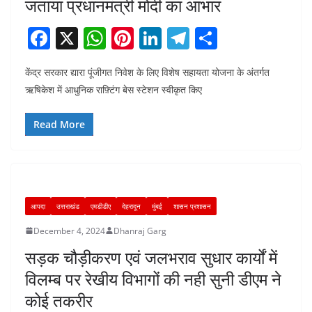
जताया प्रधानमंत्री मोदी का आभार
F
X
W
Pi
Li
T
S
a
h
nt
n
el
h
केंद्र सरकार द्यारा पूंजीगत निवेश के लिए विशेष सहायता योजना के अंतर्गत
c
at
er
k
e
ar
ऋषिकेश में आधुनिक राफ़्टिंग बेस स्टेशन स्वीकृत किए
e
s
e
e
gr
e
b
A
st
dI
a
Read More
o
p
n
m
o
p
k
आपदा
उत्तराखंड
एमडीडीए
देहरादून
मुंबई
शासन प्रशासन
December 4, 2024
Dhanraj Garg
सड़क चौड़ीकरण एवं जलभराव सुधार कार्यों में
विलम्ब पर रेखीय विभागों की नही सुनी डीएम ने
कोई तकरीर