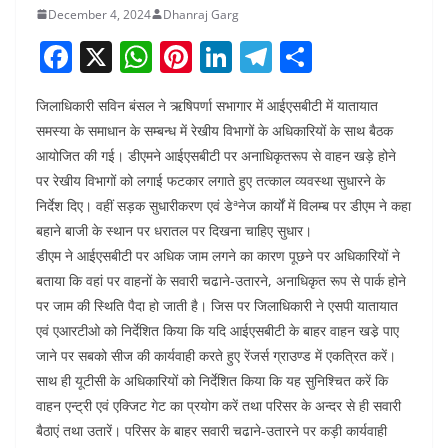
December 4, 2024
Dhanraj Garg
F
X
W
Pi
Li
T
S
a
h
nt
n
el
h
जिलाधिकारी सविन बंसल ने ऋषिपर्णा सभागार में आईएसबीटी में यातायात
c
at
er
k
e
ar
समस्या के समाधान के सम्बन्ध में रेखीय विभागों के अधिकारियों के साथ बैठक
e
s
e
e
gr
e
आयोजित की गई। डीएमने आईएसबीटी पर अनाधिकृतरूप से वाहन खड़े होने
b
A
st
dI
a
पर रेखीय विभागों को लगाई फटकार लगाते हुए तत्काल व्यवस्था सुधारने के
o
p
n
m
निर्देश दिए। वहीं सड़क सुधारीकरण एवं डेªनेज कार्यों में विलम्ब पर डीएम ने कहा
बहाने बाजी के स्थान पर धरातल पर दिखना चाहिए सुधार।
o
p
डीएम ने आईएसबीटी पर अधिक जाम लगने का कारण पूछने पर अधिकारियों ने
k
बताया कि वहां पर वाहनों के सवारी चढाने-उतारने, अनाधिकृत रूप से पार्क होने
पर जाम की स्थिति पैदा हो जाती है। जिस पर जिलाधिकारी ने एसपी यातायात
एवं एआरटीओ को निर्देशित किया कि यदि आईएसबीटी के बाहर वाहन खडे़ पाए
जाने पर सबको सीज की कार्यवाही करते हुए रेंजर्स ग्राउण्ड में एकत्रित करें।
साथ ही यूटीसी के अधिकारियों को निर्देशित किया कि यह सुनिश्चित करें कि
वाहन एन्ट्री एवं एक्जिट गेट का प्रयोग करें तथा परिसर के अन्दर से ही सवारी
बैठाएं तथा उतारें। परिसर के बाहर सवारी चढाने-उतारने पर कड़ी कार्यवाही