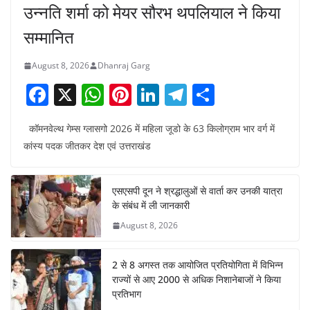
उन्नति शर्मा को मेयर सौरभ थपलियाल ने किया
सम्मानित
August 8, 2026
Dhanraj Garg
F
X
W
Pi
Li
T
S
a
h
nt
n
el
h
कॉमनवेल्थ गेम्स ग्लासगो 2026 में महिला जूडो के 63 किलोग्राम भार वर्ग में
c
at
er
k
e
ar
कांस्य पदक जीतकर देश एवं उत्तराखंड
e
s
e
e
gr
e
b
A
st
dI
a
एसएसपी दून ने श्रद्धालुओं से वार्ता कर उनकी यात्रा
o
p
n
m
के संबंध में ली जानकारी
o
p
August 8, 2026
k
2 से 8 अगस्त तक आयोजित प्रतियोगिता में विभिन्न
राज्यों से आए 2000 से अधिक निशानेबाजों ने किया
प्रतिभाग