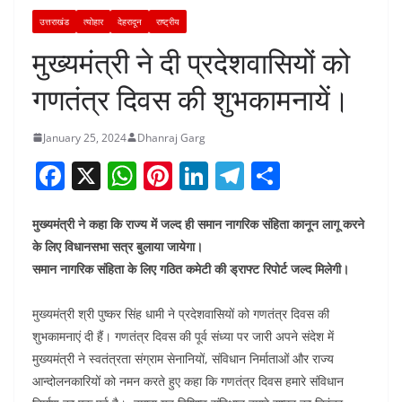
उत्तराखंड
त्योहार
देहरादून
राष्ट्रीय
मुख्यमंत्री ने दी प्रदेशवासियों को
गणतंत्र दिवस की शुभकामनायें।
January 25, 2024
Dhanraj Garg
F
X
W
Pi
Li
T
S
a
h
nt
n
el
h
c
at
er
k
e
ar
मुख्यमंत्री ने कहा कि राज्य में जल्द ही समान नागरिक संहिता कानून लागू करने
के लिए विधानसभा सत्र बुलाया जायेगा।
e
s
e
e
gr
e
समान नागरिक संहिता के लिए गठित कमेटी की ड्राफ्ट रिपोर्ट जल्द मिलेगी।
b
A
st
dI
a
o
p
n
m
मुख्यमंत्री श्री पुष्कर सिंह धामी ने प्रदेशवासियों को गणतंत्र दिवस की
शुभकामनाएं दी हैं। गणतंत्र दिवस की पूर्व संध्या पर जारी अपने संदेश में
o
p
मुख्यमंत्री ने स्वतंत्रता संग्राम सेनानियों, संविधान निर्माताओं और राज्य
k
आन्दोलनकारियों को नमन करते हुए कहा कि गणतंत्र दिवस हमारे संविधान