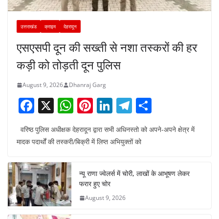
उत्तराखंड
क्राइम
देहरादून
एसएसपी दून की सख्ती से नशा तस्करों की हर
कड़ी को तोड़ती दून पुलिस
August 9, 2026
Dhanraj Garg
F
X
W
Pi
Li
T
S
a
h
nt
n
el
h
वरिष्ठ पुलिस अधीक्षक देहरादून द्वारा सभी अधिनस्तो को अपने-अपने क्षेत्र में
c
at
er
k
e
ar
मादक पदार्थों की तस्करी/बिक्री में लिप्त अभियुक्तों को
e
s
e
e
gr
e
b
A
st
dI
a
न्यू राणा ज्वेलर्स में चोरी, लाखों के आभूषण लेकर
o
p
n
m
फरार हुए चोर
o
p
August 9, 2026
k