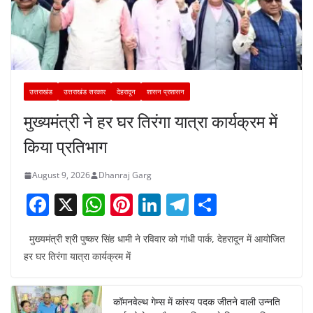
उत्तराखंड
उत्तराखंड सरकार
देहरादून
शासन प्रशासन
मुख्यमंत्री ने हर घर तिरंगा यात्रा कार्यक्रम में
किया प्रतिभाग
August 9, 2026
Dhanraj Garg
F
X
W
Pi
Li
T
S
a
h
nt
n
el
h
मुख्यमंत्री श्री पुष्कर सिंह धामी ने रविवार को गांधी पार्क, देहरादून में आयोजित
c
at
er
k
e
ar
हर घर तिरंगा यात्रा कार्यक्रम में
e
s
e
e
gr
e
b
A
st
dI
a
कॉमनवेल्थ गेम्स में कांस्य पदक जीतने वाली उन्नति