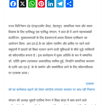
F
X
W
Pi
Li
T
S
a
h
nt
n
el
h
c
at
er
k
e
ar
e
s
e
e
gr
e
रुरल लिटिगेशन एंड एंटाइटलमेंट केंद्र, देहरादून, सामाजिक न्याय और सतत
b
A
st
dI
a
विकास के लिए प्रतिबद्ध एक प्रसिद्ध संगठन, ने हाल ही में अपने महत्वाकांक्षी
वालंटियर- मुख्याध्यापकों के लिए हेडमास्टर्स क्षमता विकास प्रशिक्षण का
o
p
n
m
आयोजन किया. आर.एल.ई.के का उद्देश्य ग्रामीण और हाशिए पर रहने वाले
o
p
समुदायों में छात्रों को शिक्षा प्रदान करने वाली सुविधाओं से सीधे जुड़े व्यक्तियों
k
को संवेदनशील बनाना है। इस कार्यक्रम में मुख्य अतिथि के रूप में सम्मानित
डॉ. प्रीति कृष्णा (प्रख्यात अकादमिक) शामिल हुई, जिन्होंने सामाजिक कल्याण
के प्रति आर.एल.ई. के के समर्पण और समावेशिता लाने के लिए संवेदनशीलता
पर प्रकाश डाला।
प्रशास
कों का कार्यकाल बढ़ाने को लेकर कांग्रेस लगातार सरकार पर साध रही निशाना
संगठन की अध्यक्ष सुश्री प्रतिमा मेनन ने शिक्षा क्षेत्र में काम करने वाले