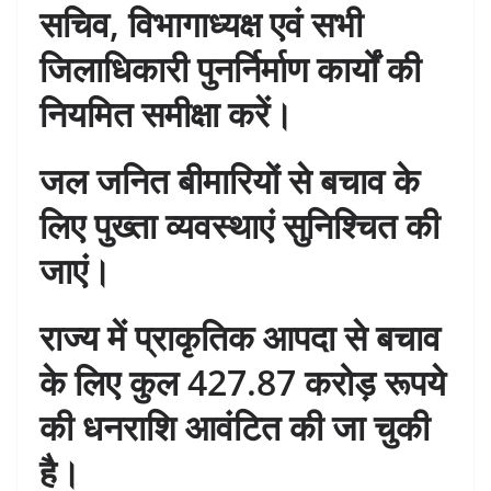
e
s
e
e
gr
e
सचिव, विभागाध्यक्ष एवं सभी
b
A
st
dI
a
जिलाधिकारी पुनर्निर्माण कार्यों की
o
p
n
m
नियमित समीक्षा करें।
o
p
k
जल जनित बीमारियों से बचाव के
लिए पुख्ता व्यवस्थाएं सुनिश्चित की
जाएं।
राज्य में प्राकृतिक आपदा से बचाव
के लिए कुल 427.87 करोड़ रूपये
की धनराशि आवंटित की जा चुकी
है।