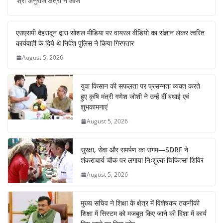
श्री अनुराज क्षेत्री ने आज
e
s
e
e
gr
e
b
A
st
dI
a
एसएसपी देहरादून द्वारा सोशल मीडिया पर वायरल वीडियो का संज्ञान लेकर त्वरित
o
p
n
m
कार्यवाही के दिये थे निर्देश पुलिस ने किया गिरफ्तार
o
p
August 5, 2026
k
युवा किसान की सफलता पर प्रसन्नता व्यक्त करते
हुए कृषि मंत्री गणेश जोशी ने उन्हें दीं बधाई एवं
शुभकामनाएं
August 5, 2026
सुरक्षा, सेवा और समर्पण का संगम—SDRF ने
शंकराचार्य चौक पर लगाया निःशुल्क चिकित्सा शिविर
August 5, 2026
मुख्य सचिव ने शिक्षा के क्षेत्र में विशेषकर तकनीकी
शिक्षा में सिस्टम को मजबूत किए जाने की दिशा में कार्य