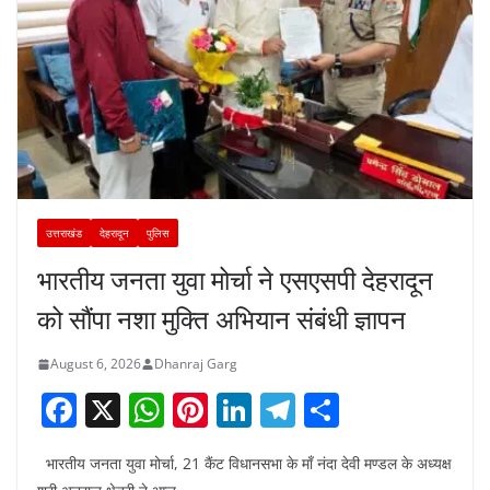
उत्तराखंड
देहरादून
पुलिस
भारतीय जनता युवा मोर्चा ने एसएसपी देहरादून
को सौंपा नशा मुक्ति अभियान संबंधी ज्ञापन
August 6, 2026
Dhanraj Garg
F
X
W
Pi
Li
T
S
a
h
nt
n
el
h
भारतीय जनता युवा मोर्चा, 21 कैंट विधानसभा के माँ नंदा देवी मण्डल के अध्यक्ष
c
at
er
k
e
ar