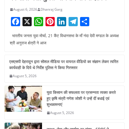
August 6, 2026
Dhanraj Garg
F
X
W
Pi
Li
T
S
a
h
nt
n
el
h
भारतीय जनता युवा मोर्चा, 21 कैंट विधानसभा के माँ नंदा देवी मण्डल के अध्यक्ष
c
at
er
k
e
ar
श्री अनुराज क्षेत्री ने आज
e
s
e
e
gr
e
b
A
st
dI
a
एसएसपी देहरादून द्वारा सोशल मीडिया पर वायरल वीडियो का संज्ञान लेकर त्वरित
o
p
n
m
कार्यवाही के दिये थे निर्देश पुलिस ने किया गिरफ्तार
o
p
August 5, 2026
k
युवा किसान की सफलता पर प्रसन्नता व्यक्त करते
हुए कृषि मंत्री गणेश जोशी ने उन्हें दीं बधाई एवं
शुभकामनाएं
August 5, 2026