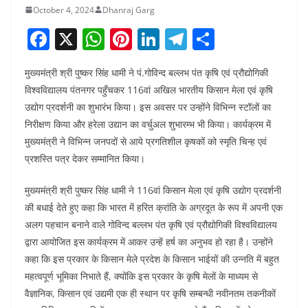
October 4, 2024
Dhanraj Garg
F
X
W
Pi
Li
T
S
a
h
nt
n
el
h
मुख्यमंत्री श्री पुष्कर सिंह धामी ने पं.गोविन्द बल्लभ पंत कृषि एवं प्रौद्योगिकी
c
at
er
k
e
ar
विश्वविद्यालय पंतनगर पहुँचकर 116वां अखिल भारतीय किसान मेला एवं कृषि
e
s
e
e
gr
e
उद्योग प्रदर्शनी का शुभारंभ किया। इस अवसर पर उन्होंने विभिन्न स्टॉलों का
b
A
st
dI
a
निरीक्षण किया और हरेला उद्यान का वर्चुअल शुभारम्भ भी किया। कार्यक्रम में
o
p
n
m
मुख्यमंत्री ने विभिन्न जनपदों से आये प्रगतिशील कृषकों को स्मृति चिन्ह एवं
प्रशस्ति पत्र देकर सम्मानित किया।
o
p
k
मुख्यमंत्री श्री पुष्कर सिंह धामी ने 116वां किसान मेला एवं कृषि उद्योग प्रदर्शनी
की बधाई देते हुए कहा कि भारत में हरित क्रांति के अग्रदूत के रूप में अपनी एक
अलग पहचान बनाने वाले गोविन्द बल्लभ पंत कृषि एवं प्रौद्योगिकी विश्वविद्यालय
द्वारा आयोजित इस कार्यक्रम में आकर उन्हें हर्ष का अनुभव हो रहा है। उन्होंने
कहा कि इस प्रकार के किसान मेले प्रदेश के किसान भाईयों की उन्नति में बहुत
महत्वपूर्ण भूमिका निभाते हैं, क्योंकि इस प्रकार के कृषि मेलों के माध्यम से
वैज्ञानिक, किसान एवं उद्यमी एक ही स्थान पर कृषि सम्बन्धी नवीनतम तकनीकों