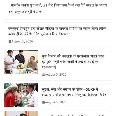
a
h
nt
n
el
h
भारतीय जनता युवा मोर्चा, 21 कैंट विधानसभा के माँ नंदा देवी मण्डल के अध्यक्ष
c
at
er
k
e
ar
श्री अनुराज क्षेत्री ने आज
e
s
e
e
gr
e
b
A
st
dI
a
एसएसपी देहरादून द्वारा सोशल मीडिया पर वायरल वीडियो का संज्ञान लेकर त्वरित
o
p
n
m
कार्यवाही के दिये थे निर्देश पुलिस ने किया गिरफ्तार
o
p
August 5, 2026
k
युवा किसान की सफलता पर प्रसन्नता व्यक्त करते
हुए कृषि मंत्री गणेश जोशी ने उन्हें दीं बधाई एवं
शुभकामनाएं
August 5, 2026
सुरक्षा, सेवा और समर्पण का संगम—SDRF ने
शंकराचार्य चौक पर लगाया निःशुल्क चिकित्सा शिविर
August 5, 2026