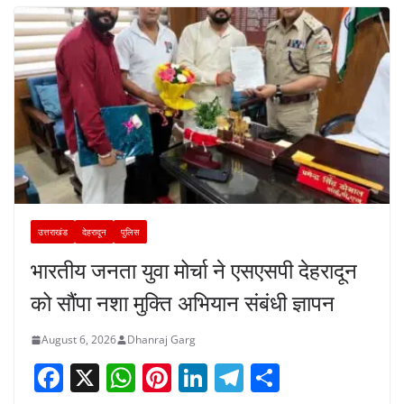
उत्तराखंड
देहरादून
पुलिस
भारतीय जनता युवा मोर्चा ने एसएसपी देहरादून
को सौंपा नशा मुक्ति अभियान संबंधी ज्ञापन
August 6, 2026
Dhanraj Garg
F
X
W
Pi
Li
T
S