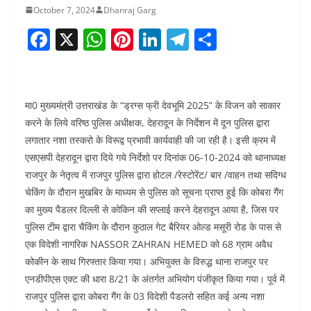
October 7, 2024
Dhanraj Garg
F
X
W
Pi
Li
T
S
a
h
nt
n
el
h
c
at
er
k
e
ar
e
s
e
e
gr
e
मा0 मुख्यमंत्री उत्तराखंड के “ड्रग्स फ्री देवभूमि 2025” के विजन को साकार
b
A
st
dI
a
करने के लिये वरिष्ठ पुलिस अधीक्षक, देहरादून के निर्देशन में दून पुलिस द्वारा
लगातार नशा तस्करो के विरूद्व प्रभावी कार्यवाही की जा रही है। इसी क्रम में
o
p
n
m
एसएसपी देहरादून द्वारा दिये गये निर्देशो पर दिनांक 06-10-2024 को थानाध्यक्ष
o
p
राजपुर के नेतृत्व में राजपुर पुलिस द्वारा होटल /रेस्टोरेंट/ बार /वाहन तथा सदिग्ध
k
चेकिंग के दौरान मुखबिर के माध्यम से पुलिस को सूचना प्राप्त हुई कि कोबरा गैंग
का मुख्य पैडलर दिल्ली से कोकिन की सप्लाई करने देहरादून आया है, जिस पर
पुलिस टीम द्वारा चैकिंग के दौरान कुठाल गेट बैरियर ओल्ड मसूरी रोड के पास से
एक विदेशी नागरिक NASSOR ZAHRAN HEMED को 68 ग्राम अवैध
कोकीन के साथ गिरफ्तार किया गया। अभियुक्त के विरुद्ध थाना राजपुर पर
एनडीपीएस एक्ट की धारा 8/21 के अंतर्गत अभियोग पंजीकृत किया गया। पूर्व में
राजपुर पुलिस द्वारा कोबरा गैंग के 03 विदेशी पैडलरो सहित कई अन्य नशा