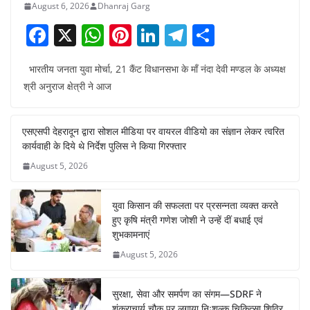
August 6, 2026
Dhanraj Garg
F
X
W
Pi
Li
T
S
a
h
nt
n
el
h
भारतीय जनता युवा मोर्चा, 21 कैंट विधानसभा के माँ नंदा देवी मण्डल के अध्यक्ष
c
at
er
k
e
ar
श्री अनुराज क्षेत्री ने आज
e
s
e
e
gr
e
b
A
st
dI
a
एसएसपी देहरादून द्वारा सोशल मीडिया पर वायरल वीडियो का संज्ञान लेकर त्वरित
o
p
n
m
कार्यवाही के दिये थे निर्देश पुलिस ने किया गिरफ्तार
o
p
August 5, 2026
k
युवा किसान की सफलता पर प्रसन्नता व्यक्त करते
हुए कृषि मंत्री गणेश जोशी ने उन्हें दीं बधाई एवं
शुभकामनाएं
August 5, 2026
सुरक्षा, सेवा और समर्पण का संगम—SDRF ने
शंकराचार्य चौक पर लगाया निःशुल्क चिकित्सा शिविर