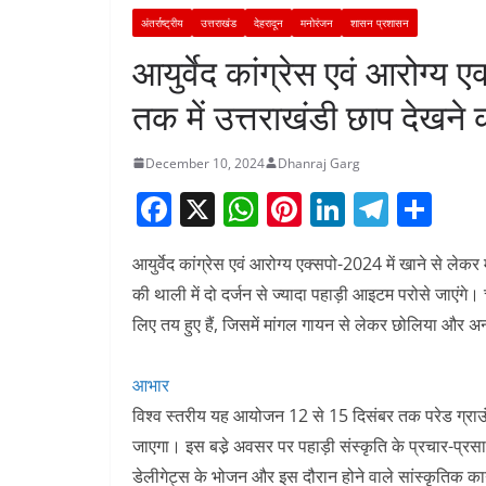
अंतर्राष्ट्रीय
उत्तराखंड
देहरादून
मनोरंजन
शासन प्रशासन
आयुर्वेद कांग्रेस एवं आरोग्य
तक में उत्तराखंडी छाप देखने 
December 10, 2024
Dhanraj Garg
F
X
W
Pi
Li
T
S
a
h
nt
n
el
h
आयुर्वेद कांग्रेस एवं आरोग्य एक्सपो-2024 में खाने से लेक
c
at
er
k
e
ar
की थाली में दो दर्जन से ज्यादा पहाड़ी आइटम परोसे जाएंगे। 
e
s
e
e
gr
e
लिए तय हुए हैं, जिसमें मांगल गायन से लेकर छोलिया और अन्य
b
A
st
dI
a
o
p
n
m
आभार
o
p
विश्व स्तरीय यह आयोजन 12 से 15 दिसंबर तक परेड ग्राउंड 
k
जाएगा। इस बडे़ अवसर पर पहाड़ी संस्कृति के प्रचार-प्र
डेलीगेट्स के भोजन और इस दौरान होने वाले सांस्कृतिक कार्