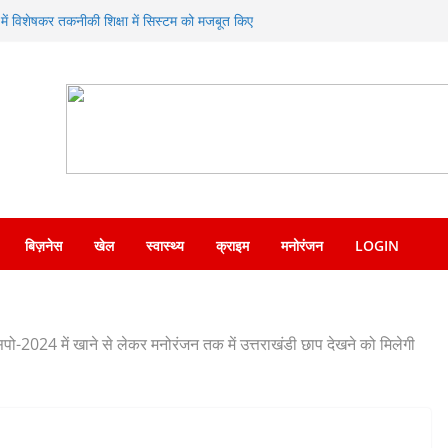
त्र में विशेषकर तकनीकी शिक्षा में सिस्टम को मजबूत किए
ाने पर दिया जोर
एसएसपी देहरादून को सौंपा नशा मुक्ति अभियान संबंधी
ल मीडिया पर वायरल वीडियो का संज्ञान लेकर त्वरित
पुलिस ने किया गिरफ्तार
सन्नता व्यक्त करते हुए कृषि मंत्री गणेश जोशी ने
ा संगम—SDRF ने शंकराचार्य चौक पर लगाया निःशुल्क
बिज़नेस
खेल
स्वास्थ्य
क्राइम
मनोरंजन
LOGIN
क्सपो-2024 में खाने से लेकर मनोरंजन तक में उत्तराखंडी छाप देखने को मिलेगी