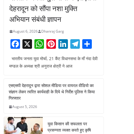
देहरादून को सौंपा नशा मुक्ति
अभियान संबंधी ज्ञापन
August 6, 2026
Dhanraj Garg
F
X
W
Pi
Li
T
S
a
h
nt
n
el
h
भारतीय जनता युवा मोर्चा, 21 कैंट विधानसभा के माँ नंदा देवी
c
at
er
k
e
ar
मण्डल के अध्यक्ष श्री अनुराज क्षेत्री ने आज
e
s
e
e
gr
e
b
A
st
dI
a
एसएसपी देहरादून द्वारा सोशल मीडिया पर वायरल वीडियो का
o
p
n
m
संज्ञान लेकर त्वरित कार्यवाही के दिये थे निर्देश पुलिस ने किया
o
p
गिरफ्तार
August 5, 2026
k
युवा किसान की सफलता पर
प्रसन्नता व्यक्त करते हुए कृषि