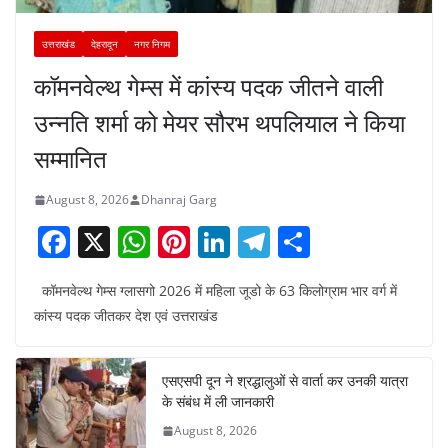
उत्तराखंड
देहरादून
नगर निगम
कॉमनवेल्थ गेम्स में कांस्य पदक जीतने वाली
उन्नति शर्मा को मेयर सौरभ थपलियाल ने किया
सम्मानित
August 8, 2026
Dhanraj Garg
F
X
W
Pi
Li
T
S
a
h
nt
n
el
h
कॉमनवेल्थ गेम्स ग्लासगो 2026 में महिला जूडो के 63 किलोग्राम भार वर्ग में
c
at
er
k
e
ar
कांस्य पदक जीतकर देश एवं उत्तराखंड
e
s
e
e
gr
e
b
A
st
dI
a
एसएसपी दून ने श्रद्धालुओं से वार्ता कर उनकी यात्रा
o
p
n
m
के संबंध में ली जानकारी
o
p
August 8, 2026