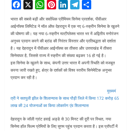
F
X
W
Pi
Li
T
S
a
h
nt
n
el
h
भारत की सबसे बड़ी और सर्वाधिक प्रीमियम सिनेमा प्रदर्शक, पीवीआर
c
at
er
k
e
ar
आईनॉक्स लिमिटेड ने मॉल ऑफ देहरादून में एक नए 6-स्क्रीन सिनेमा के खुलने
e
s
e
e
gr
e
की घोषणा की। यह नया 6-स्क्रीन मल्टीप्लेक्स भारत भर में अद्वितीय मनोरंजन
b
A
st
dI
a
अनुभव प्रदान करने की ब्रांड की निरंतर विस्तार और प्रतिबद्धता को दर्शाता
o
p
n
m
है। यह देहरादून में पीवीआर आईनॉक्स का तीसरा और उत्तराखंड में तीसरा
सिनेमाघर है, जिससे राज्य में स्क्रीन की संख्या बढ़कर 16 हो गई है।
o
p
इस सिनेमा के खुलने के साथ, कंपनी उत्तर भारत में अपनी स्थिति को मजबूत
k
करना जारी रखते हुए, क्षेत्र के दर्शकों को विश्व स्तरीय सिनेमेटिक अनुभव
प्रदान कर रही है।
मुख्यमं
त्री ने सतपुली झील के शिलान्यास के साथ पौड़ी जिले में किया 172 करोड़ 65
लाख की 24 योजनाओं का किया लोकार्पण एंव शिलान्यास
देहरादून के जॉली ग्रांट हवाई अड्डे से 30 मिनट की दूरी पर स्थित, नया
सिनेमा हॉल फिल्म प्रेमियों के लिए सुगम पहुंच प्रदान करता है। इस प्रॉपर्टी में