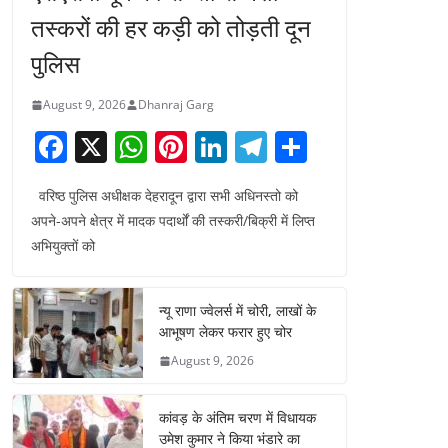
तस्करों की हर कड़ी को तोड़ती दून
पुलिस
August 9, 2026
Dhanraj Garg
F
X
W
Pi
Li
T
S
a
h
nt
n
el
h
वरिष्ठ पुलिस अधीक्षक देहरादून द्वारा सभी अधिनस्तो को
c
at
er
k
e
ar
अपने-अपने क्षेत्र में मादक पदार्थों की तस्करी/बिक्री में लिप्त
e
s
e
e
gr
e
अभियुक्तों को
b
A
st
dI
a
o
p
n
m
न्यू राणा ज्वेलर्स में चोरी, लाखों के
o
p
आभूषण लेकर फरार हुए चोर
k
August 9, 2026
कांवड़ के अंतिम चरण में विधायक
उमेश कुमार ने किया भंडारे का