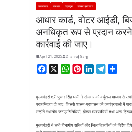
उत्तराखंड
चारधाम
देहरादून
शासन प्रशासन
आधार कार्ड, वोटर आईडी, बिज
अनधिकृत रूप से प्रदान करने 
कार्रवाई की जाए।
April 21, 2025
Dhanraj Garg
F
X
W
Pi
Li
T
S
a
h
nt
n
el
h
c
at
er
k
e
ar
e
s
e
e
gr
e
मुख्यमंत्री श्री पुष्कर सिंह धामी ने सोमवार को वर्चुअल माध्यम से 
b
A
st
dI
a
प्राथमिकता दी जाए, जिससे शासन-प्रशासन की कार्यप्रणाली में पारद
उन्होंने स्थानीय जनप्रतिनिधियों, होटल व्यवसायियों तथा अन्य हितधा
o
p
n
m
o
p
मुख्यमंत्री ने सभी विभागीय सचिवों और जिलाधिकारियों को निर्देश दि