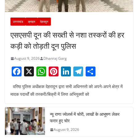
उत्तराखंड
क्राइम
देहरादून
एसएसपी दून की सख्ती से नशा तस्करों की हर
कड़ी को तोड़ती दून पुलिस
August 9, 2026
Dhanraj Garg
F
X
W
Pi
Li
T
S
a
h
nt
n
el
h
वरिष्ठ पुलिस अधीक्षक देहरादून द्वारा सभी अधिनस्तो को अपने-अपने क्षेत्र में
c
at
er
k
e
ar
मादक पदार्थों की तस्करी/बिक्री में लिप्त अभियुक्तों को
e
s
e
e
gr
e
b
A
st
dI
a
न्यू राणा ज्वेलर्स में चोरी, लाखों के आभूषण लेकर
o
p
n
m
फरार हुए चोर
o
p
August 9, 2026