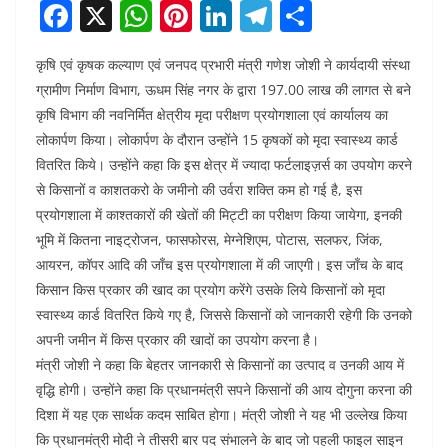
F
X
W
Pi
Li
T
S
a
h
nt
n
el
h
कृषि एवं कृषक कल्याण एवं जनपद प्रभारी मंत्री गणेश जोशी ने कार्यदायी संस्था
c
at
er
k
e
ar
ग्रामीण निर्माण विभाग, ऊधम सिंह नगर के द्वारा 197.00 लाख की लागत से बने
e
s
e
e
gr
e
कृषि विभाग की नवनिर्मित क्षेत्रीय मृदा परीक्षण प्रयोगशाला एवं कार्यालय का
b
A
st
dI
a
लोकार्पण किया। लोकार्पण के दौरान उन्होंने 15 कृषकों को मृदा स्वास्थ्य कार्ड
o
p
n
m
वितरित किये। उन्होंने कहा कि इस क्षेत्र में ज्यादा फर्टलाइज़र्स का उपयोग करने
से किसानों व काशतकरो के जमीनो की उर्वरा शक्ति कम हो गई है, इस
o
p
प्रयोगशाला में काश्तकारों की खेतों की मिट्टी का परीक्षण किया जायेगा, इनकी
k
भूमि में कितना नाइट्रोजन, फासफोरस, मेग्नेशिएम, पोटास, सलफर, जिंक,
आयरन, कॉपर आदि की जाँच इस प्रयोगशाला में की जाएगी। इस जाँच के बाद
किसान किस प्रकार की खाद का प्रयोग करेंगे उसके लिये किसानों को मृदा
स्वास्थ्य कार्ड वितरित किये गए है, जिससे किसानों को जानकारी रहेगी कि उनको
अपनी जमीन में किस प्रकार की खादों का उपयोग करना है।
मंत्री जोशी ने कहा कि बेहतर जानकारी से किसानों का उत्पाद व उनकी आय में
वृद्धि होगी। उन्होंने कहा कि प्रधानमंत्री सपने किसानों की आय दोगुना करना की
दिशा में यह एक सार्थक कदम साबित होगा। मंत्री जोशी ने यह भी उल्लेख किया
कि प्रधानमंत्री मोदी ने तीसरी बार पद संभालने के बाद जो पहली फाइल साइन