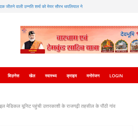
 यात्रा कार्यक्रम में किया प्रतिभाग
य पदक जीतने वाली उन्नति शर्मा को मेयर सौरभ थपलियाल ने
नशा तस्करों की हर कड़ी को तोड़ती दून पुलिस
ी, लाखों के आभूषण लेकर फरार हुए चोर
धायक उमेश कुमार ने किया भंडारे का शुभारंभ
बिज़नेस
खेल
स्वास्थ्य
क्राइम
मनोरंजन
LOGIN
ल मेडिकल यूनिट पहुंची उत्तरकाशी के राजगढ़ी तहसील के पौंठी गांव