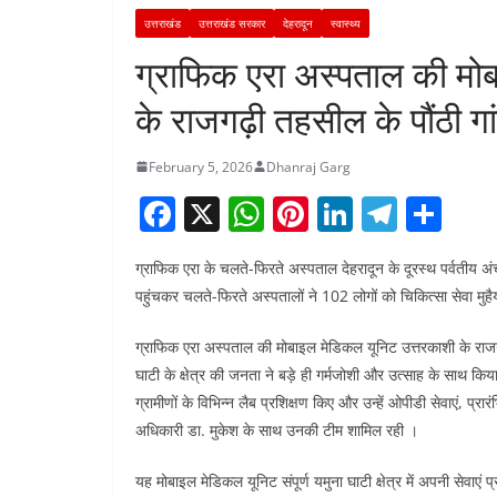
उत्तराखंड
उत्तराखंड सरकार
देहरादून
स्वास्थ्य
ग्राफिक एरा अस्पताल की मोब
के राजगढ़ी तहसील के पौंठी गा
February 5, 2026
Dhanraj Garg
F
X
W
Pi
Li
T
S
a
h
nt
n
el
h
ग्राफिक एरा के चलते-फिरते अस्पताल देहरादून के दूरस्थ पर्वतीय अंचलों
c
at
er
k
e
ar
पहुंचकर चलते-फिरते अस्पतालों ने 102 लोगों को चिकित्सा सेवा मुह
e
s
e
e
gr
e
b
A
st
dI
a
ग्राफिक एरा अस्पताल की मोबाइल मेडिकल यूनिट उत्तरकाशी के राजगढ
घाटी के क्षेत्र की जनता ने बड़े ही गर्मजोशी और उत्साह के साथ 
o
p
n
m
ग्रामीणों के विभिन्न लैब प्रशिक्षण किए और उन्हें ओपीडी सेवाएं, 
o
p
अधिकारी डा. मुकेश के साथ उनकी टीम शामिल रही ।
k
यह मोबाइल मेडिकल यूनिट संपूर्ण यमुना घाटी क्षेत्र में अपनी सेवाएं 