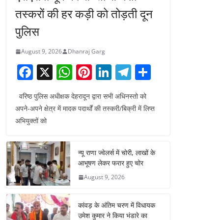
तस्करों की हर कड़ी को तोड़ती दून
पुलिस
August 9, 2026
Dhanraj Garg
F
X
W
Pi
Li
T
S
a
h
nt
n
el
h
वरिष्ठ पुलिस अधीक्षक देहरादून द्वारा सभी अधिनस्तो को
c
at
er
k
e
ar
अपने-अपने क्षेत्र में मादक पदार्थों की तस्करी/बिक्री में लिप्त
e
s
e
e
gr
e
अभियुक्तों को
b
A
st
dI
a
o
p
n
m
न्यू राणा ज्वेलर्स में चोरी, लाखों के
o
p
आभूषण लेकर फरार हुए चोर
k
August 9, 2026
कांवड़ के अंतिम चरण में विधायक
उमेश कुमार ने किया भंडारे का