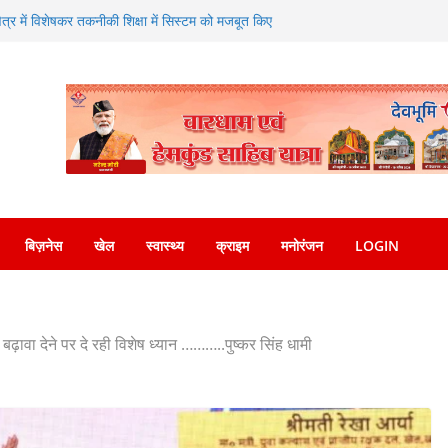
ण का संगम—SDRF ने शंकराचार्य चौक पर लगाया निःशुल्क
क्षेत्र में विशेषकर तकनीकी शिक्षा में सिस्टम को मजबूत किए
िए जाने पर दिया जोर
 ने एसएसपी देहरादून को सौंपा नशा मुक्ति अभियान संबंधी
सोशल मीडिया पर वायरल वीडियो का संज्ञान लेकर त्वरित
देश पुलिस ने किया गिरफ्तार
प्रसन्नता व्यक्त करते हुए कृषि मंत्री गणेश जोशी ने
नाएं
बिज़नेस
खेल
स्वास्थ्य
क्राइम
मनोरंजन
LOGIN
ो बढ़ावा देने पर दे रही विशेष ध्यान ………..पुष्कर सिंह धामी