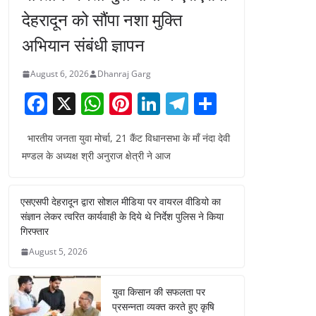
देहरादून को सौंपा नशा मुक्ति
अभियान संबंधी ज्ञापन
August 6, 2026
Dhanraj Garg
F
X
W
Pi
Li
T
S
a
h
nt
n
el
h
भारतीय जनता युवा मोर्चा, 21 कैंट विधानसभा के माँ नंदा देवी
c
at
er
k
e
ar
मण्डल के अध्यक्ष श्री अनुराज क्षेत्री ने आज
e
s
e
e
gr
e
b
A
st
dI
a
एसएसपी देहरादून द्वारा सोशल मीडिया पर वायरल वीडियो का
o
p
n
m
संज्ञान लेकर त्वरित कार्यवाही के दिये थे निर्देश पुलिस ने किया
o
p
गिरफ्तार
August 5, 2026
k
युवा किसान की सफलता पर
प्रसन्नता व्यक्त करते हुए कृषि