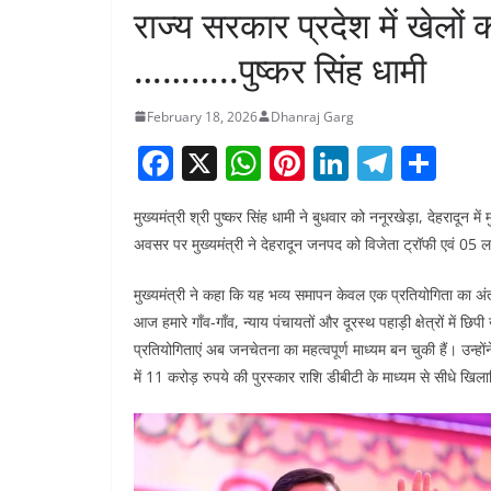
राज्य सरकार प्रदेश में खेलों क
………..पुष्कर सिंह धामी
February 18, 2026
Dhanraj Garg
F
X
W
Pi
Li
T
S
a
h
nt
n
el
h
मुख्यमंत्री श्री पुष्कर सिंह धामी ने बुधवार को ननूरखेड़ा, देहरादून
c
at
er
k
e
ar
अवसर पर मुख्यमंत्री ने देहरादून जनपद को विजेता ट्रॉफी एवं 05 
e
s
e
e
gr
e
b
A
st
dI
a
मुख्यमंत्री ने कहा कि यह भव्य समापन केवल एक प्रतियोगिता का अ
आज हमारे गाँव-गाँव, न्याय पंचायतों और दूरस्थ पहाड़ी क्षेत्रों में 
o
p
n
m
प्रतियोगिताएं अब जनचेतना का महत्वपूर्ण माध्यम बन चुकी हैं। उन
o
p
में 11 करोड़ रुपये की पुरस्कार राशि डीबीटी के माध्यम से सीधे खिलाड़ि
k