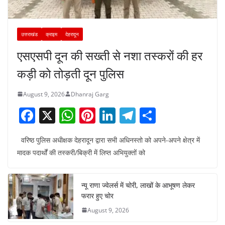
उत्तराखंड
क्राइम
देहरादून
एसएसपी दून की सख्ती से नशा तस्करों की हर
कड़ी को तोड़ती दून पुलिस
August 9, 2026
Dhanraj Garg
F
X
W
Pi
Li
T
S
a
h
nt
n
el
h
वरिष्ठ पुलिस अधीक्षक देहरादून द्वारा सभी अधिनस्तो को अपने-अपने क्षेत्र में
c
at
er
k
e
ar
मादक पदार्थों की तस्करी/बिक्री में लिप्त अभियुक्तों को
e
s
e
e
gr
e
b
A
st
dI
a
न्यू राणा ज्वेलर्स में चोरी, लाखों के आभूषण लेकर
o
p
n
m
फरार हुए चोर
o
p
August 9, 2026