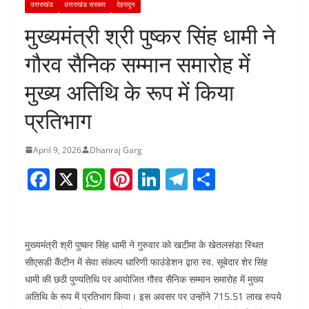
उत्तराखंड
उत्तराखंड सरकार
देहरादून
मुख्यमंत्री श्री पुष्कर सिंह धामी ने
गौरव सैनिक सम्मान समारोह में
मुख्य अतिथि के रूप में किया
प्रतिभाग
April 9, 2026
Dhanraj Garg
F
X
W
Pi
Li
T
S
a
h
nt
n
el
h
c
at
er
k
e
ar
e
s
e
e
gr
e
मुख्यमंत्री श्री पुष्कर सिंह धामी ने गुरुवार को खटीमा के खेतलसंडा स्थित
b
A
st
dI
a
सीएसडी कैंटीन में सेवा संकल्प धारिणी फाउंडेशन द्वारा स्व. सूबेदार शेर सिंह
धामी की छठी पुण्यतिथि पर आयोजित गौरव सैनिक सम्मान समारोह में मुख्य
o
p
n
m
अतिथि के रूप में प्रतिभाग किया। इस अवसर पर उन्होंने 715.51 लाख रुपये